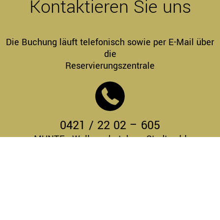
Kontaktieren Sie uns
Die Buchung läuft telefonisch sowie per E-Mail über
die
Reservierungszentrale
0421 / 22 02 – 605
MUNTE - Wellnesshotel am Stadtwald
Unsere weiteren Übernachtungsmöglichkeiten in
Bremen: