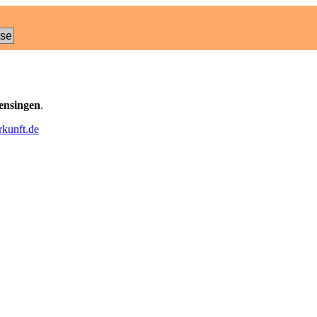
ose
ensingen
.
kunft.de