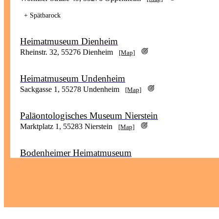
+ Spätbarock
Heimatmuseum Dienheim
Rheinstr. 32, 55276 Dienheim
[Map]
Heimatmuseum Undenheim
Sackgasse 1, 55278 Undenheim
[Map]
Paläontologisches Museum Nierstein
Marktplatz 1, 55283 Nierstein
[Map]
Bodenheimer Heimatmuseum
Am Dollesplatz 5, 55294 Bodenheim
[Map]
Deutsches Pumpen-Museum Bodenheim
Hilgestrasse, 55294 Bodenheim
[Map]