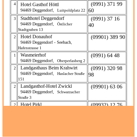
(0991) 371 99
4
Hotel Gasthof Höttl
60
94469 Deggendorf,
Luitpoldplatz 22
Stadthotel Deggendorf
(0991) 37 16
3
94469 Deggendorf,
Östlicher
40
Stadtgraben 13
Hotel Donauhof
(09901) 389 90
2
94469 Deggendorf - Seebach,
Hafenstrasse 1
Wasmeierhof
(0991) 64 48
1
94469 Deggendorf,
Oberperlasberg 2
Landgasthaus Beim Krahwirt
(0991) 320 98
2
94469 Deggendorf,
Haslacher Straße
98
151
Landgasthof-Hotel Zwickl
(09901) 63 06
2
94469 Deggendorf,
Schwarzacher
Straße 3
Hotel Pirkl
(09932) 12 76
2
94486 Osterhofen,
Altstadt 1
Pension Zum Glück
(0151) 43 24
2
94557 Niederalteich,
Donaustrasse
63 07
14a
Hotel Bayrischer Löwe
(09932) 14 97
3