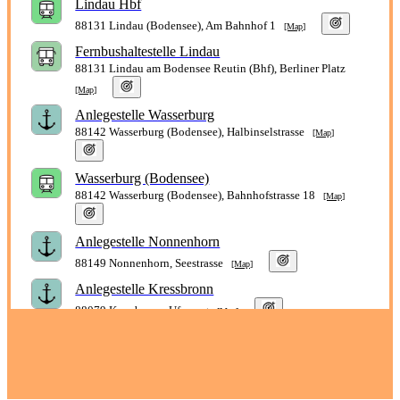
Lindau Hbf
88131 Lindau (Bodensee), Am Bahnhof 1
[Map]
Fernbushaltestelle Lindau
88131 Lindau am Bodensee Reutin (Bhf), Berliner Platz
[Map]
Anlegestelle Wasserburg
88142 Wasserburg (Bodensee), Halbinselstrasse
[Map]
Wasserburg (Bodensee)
88142 Wasserburg (Bodensee), Bahnhofstrasse 18
[Map]
Anlegestelle Nonnenhorn
88149 Nonnenhorn, Seestrasse
[Map]
Anlegestelle Kressbronn
88079 Kressbronn, Uferweg
[Map]
Kressbronn
88079 Kressbronn, Nonnenbacher Weg 30
[Map]
Anlegestelle Langenargen