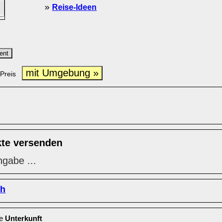
»
Reise-Ideen
ent
mit Umgebung »
Preis
kte versenden
ngabe ...
ch
le
Unterkunft