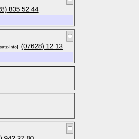
28) 805 52 44
(07628) 12 13
satz-Info]
) 942 37 80