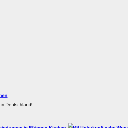
chen
 in Deutschland!
bindungen in Efringen-Kirchen