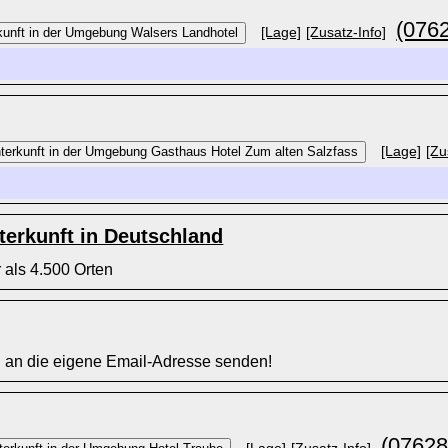
(076
[Lage]
[Zusatz-Info]
[Lage]
[Zu
erkunft in Deutschland
 als 4.500 Orten
l an die eigene Email-Adresse senden!
(07628