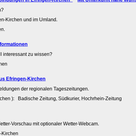
n?
gen-Kirchen und im Umland.
en
.
nformationen
ll interessant zu wissen?
rchen
us Efringen-Kirchen
Meldungen der regionalen Tageszeitungen.
rchen ): Badische Zeitung, Südkurier, Hochrhein-Zeitung
Wetter-Vorschau mit optionaler Wetter-Webcam.
en-Kirchen