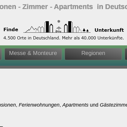
ionen ‐ Zimmer ‐ Apartments in Deuts
Messe & Monteure
Regionen
sionen
,
Ferienwohnungen
,
Apartments
und
Gästezimm