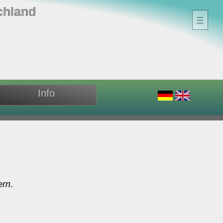
chland
Info
ern
.