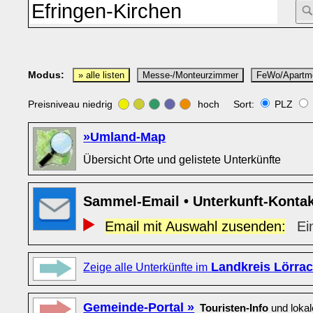
Modus:
» alle listen
Messe-/Monteurzimmer
FeWo/Apartm
Preisniveau niedrig
hoch Sort:
PLZ
»Umland-Map
Übersicht Orte und gelistete Unterkünfte
Sammel-Email • Unterkunft-Konta
Email mit Auswahl zusenden:
Ei
Landkreis Lörra
Zeige alle Unterkünfte im
Gemeinde-Portal »
Touristen-Info
und loka