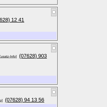
628) 12 41
(07628) 903
Zusatz-Info]
(07628) 94 13 56
o]