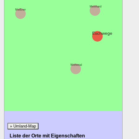
Meinhard
Meißner
Eschwege
Wehretal
» Umland-Map
Liste der Orte mit Eigenschaften