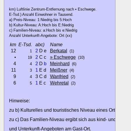
km) Luftlinie Zentrum-Entfernung nach • Eschwege.
E-Tsd.) Anzahl Einwohner in Tausend.
a) Preis-Niveau: 1:Niedrig bis 5:Hoch
b) Kultur-Niveau: A:Hoch bis E:Niedrig
c) Familien-Niveau: a:Hoch bis e:Niedrig
Anzahl Unterkunft-Angebote: Ort (xx)
km
E-Tsd.
abc)
Name
12
2
D e
Berkatal
1
(1)
•
2
C c
» Eschwege
19
(10)
4
2
D
b
Meinhard
4
(6)
11
1
E d
Meißner
3
(4)
9
3 C d
Wanfried
4
(2)
6
1
E c
Wehretal
5
(2)
Hinweise:
zu b) Kulturelles und touristisches Niveau eines Ortes oder
zu c) Das Familien-Niveau ergibt sich aus kind- und familien
und Unterkunft-Angeboten am Gast-Ort.