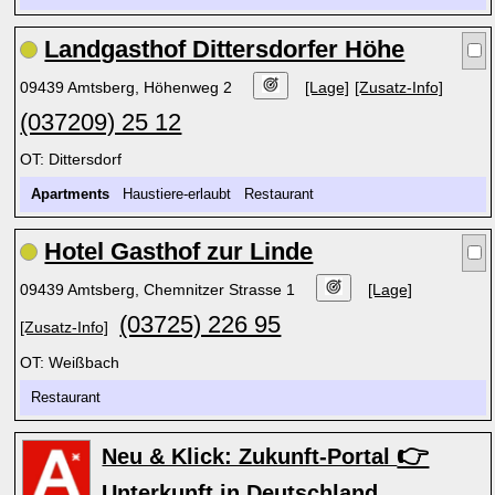
Landgasthof Dittersdorfer Höhe
09439 Amtsberg, Höhenweg 2
[Lage]
[Zusatz-Info]
(037209) 25 12
OT: Dittersdorf
Apartments
Haustiere-erlaubt Restaurant
Hotel Gasthof zur Linde
09439 Amtsberg, Chemnitzer Strasse 1
[Lage]
(03725) 226 95
[Zusatz-Info]
OT: Weißbach
Restaurant
👉
Neu & Klick: Zukunft-Portal
Unterkunft in Deutschland