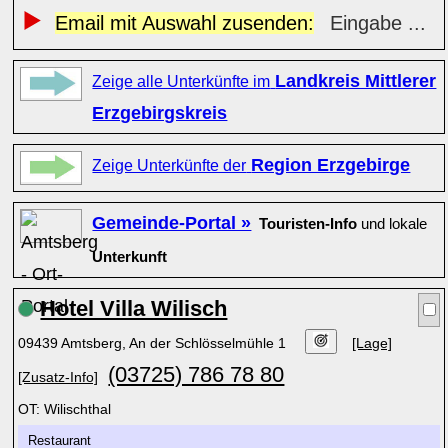
Email mit Auswahl zusenden:
Eingabe ...
Landkreis Mittlerer
Zeige alle Unterkünfte im
Erzgebirgskreis
Region Erzgebirge
Zeige Unterkünfte der
Gemeinde-Portal »
Touristen-Info
und lokale
Unterkunft
Hotel Villa Wilisch
09439 Amtsberg, An der Schlösselmühle 1
[Lage]
(03725) 786 78 80
[Zusatz-Info]
OT: Wilischthal
Restaurant