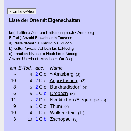
» Umland-Map
Liste der Orte mit Eigenschaften
km) Luftlinie Zentrum-Entfernung nach • Amtsberg.
E-Tsd.) Anzahl Einwohner in Tausend.
a) Preis-Niveau: 1:Niedrig bis 5:Hoch
b) Kultur-Niveau: A:Hoch bis E:Niedrig
c) Familien-Niveau: a:Hoch bis e:Niedrig
Anzahl Unterkunft-Angebote: Ort (xx)
km
E-Tsd.
abc)
Name
•
2
C c
» Amtsberg
4
(3)
10
2
D c
Augustusburg
4
(3)
8
2
C c
Burkhardtsdorf
6
(4)
6
1
C
b
Drebach
5
(5)
11
2
D d
Neukirchen /Erzgebirge
6
(3)
9
1
C c
Thum
5
(2)
10
1
D d
Wolkenstein
4
(11)
3
1
C
b
Zschopau
10
(3)