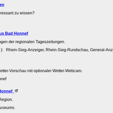
nen
teressant zu wissen?
aus Bad Honnef
ngen der regionalen Tageszeitungen.
 ): Rhein-Sieg-Anzeiger, Rhein-Sieg-Rundschau, General-An
Wetter-Vorschau mit optionaler Wetter-Webcam.
onnef
 Honnef
Region.
useums
.