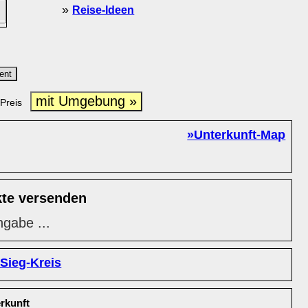
»
Reise-Ideen
ent
mit Umgebung »
Preis
»Unterkunft-Map
kte versenden
ngabe ...
Sieg-Kreis
rkunft