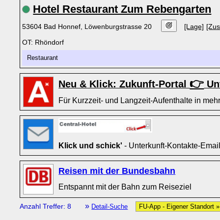
Hotel Restaurant Zum Rebengarten
53604 Bad Honnef, Löwenburgstrasse 20
[Lage]
[Zus
OT: Rhöndorf
Restaurant
👉
Neu & Klick: Zukunft-Portal
Unt
Für Kurzzeit- und Langzeit-Aufenthalte in mehr
Klick und schick'
- Unterkunft-Kontakte-Emai
Reisen mit der Bundesbahn
Entspannt mit der Bahn zum Reiseziel
»
Anzahl Treffer: 8
Detail-Suche
FU-App - Eigener Standort 