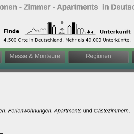
ionen ‐ Zimmer ‐ Apartments in Deuts
Messe & Monteure
Regionen
en
,
Ferienwohnungen
,
Apartments
und
Gästezimmern
.