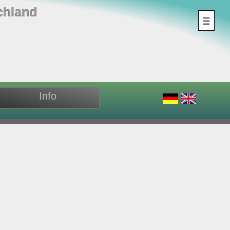
chland
Info