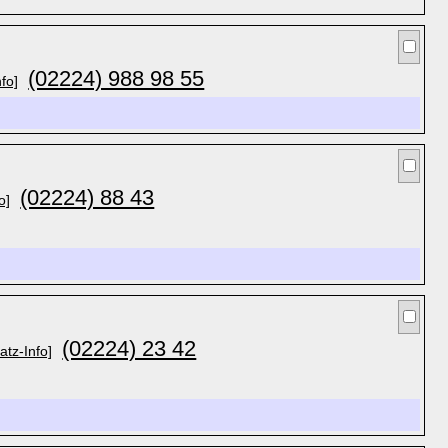
(02224) 988 98 55
fo]
(02224) 88 43
o]
(02224) 23 42
atz-Info]