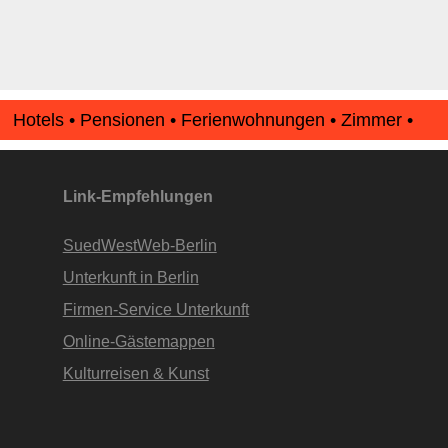
Hotels • Pensionen • Ferienwohnungen • Zimmer •
Apartments • www.Finde-Unterkunft.de
Link-Empfehlungen
SuedWestWeb-Berlin
Unterkunft in Berlin
Firmen-Service Unterkunft
Online-Gästemappen
Kulturreisen & Kunst