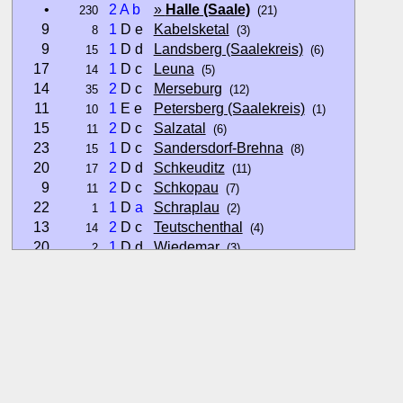
•
2
A
b
»
Halle (Saale)
230
(21)
9
1
D e
Kabelsketal
8
(3)
9
1
D d
Landsberg (Saalekreis)
15
(6)
17
1
D c
Leuna
14
(5)
14
2
D c
Merseburg
35
(12)
11
1
E e
Petersberg (Saalekreis)
10
(1)
15
2
D c
Salzatal
11
(6)
23
1
D c
Sandersdorf-Brehna
15
(8)
20
2
D d
Schkeuditz
17
(11)
9
2
D c
Schkopau
11
(7)
22
1
D
a
Schraplau
1
(2)
13
2
D c
Teutschenthal
14
(4)
20
1
D d
Wiedemar
2
(3)
21
2
E d
Zörbig
9
(3)
Hinweise:
zu b) Kulturelles und touristisches Niveau eines Ortes oder
zu c) Das Familien-Niveau ergibt sich aus kind- und familien