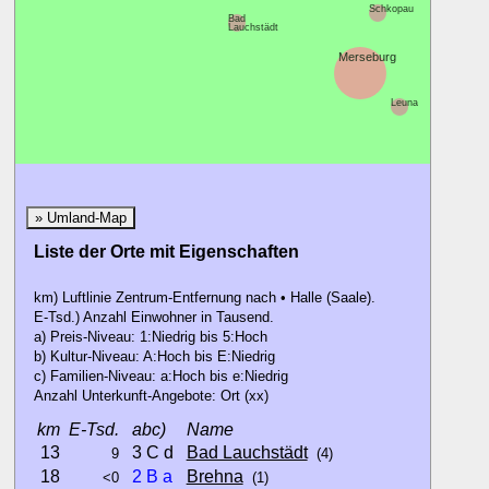
Schkopau
Bad
Lauchstädt
Merseburg
Leuna
» Umland-Map
Liste der Orte mit Eigenschaften
km) Luftlinie Zentrum-Entfernung nach • Halle (Saale).
E-Tsd.) Anzahl Einwohner in Tausend.
a) Preis-Niveau: 1:Niedrig bis 5:Hoch
b) Kultur-Niveau: A:Hoch bis E:Niedrig
c) Familien-Niveau: a:Hoch bis e:Niedrig
Anzahl Unterkunft-Angebote: Ort (xx)
km
E-Tsd.
abc)
Name
13
3 C d
Bad Lauchstädt
9
(4)
18
2
B
a
Brehna
<0
(1)