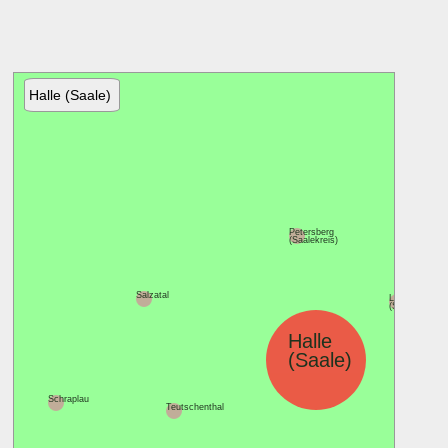
Halle (Saale)
Petersberg
(Saalekreis)
Salzatal
Landsberg
(Saalekreis)
Halle
(Saale)
Schraplau
Kabelsketa
Teutschenthal