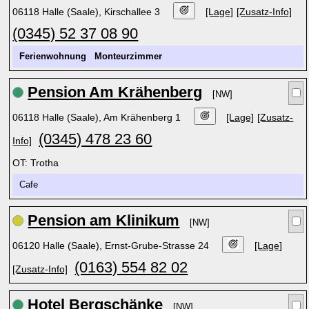
06118 Halle (Saale), Kirschallee 3
[Lage]
[Zusatz-Info]
(0345) 52 37 08 90
Ferienwohnung
Monteurzimmer
Pension Am Krähenberg
[NW]
06118 Halle (Saale), Am Krähenberg 1
[Lage]
[Zusatz-
(0345) 478 23 60
Info]
OT: Trotha
Cafe
Pension am Klinikum
[NW]
06120 Halle (Saale), Ernst-Grube-Strasse 24
[Lage]
(0163) 554 82 02
[Zusatz-Info]
Hotel Bergschänke
[NW]