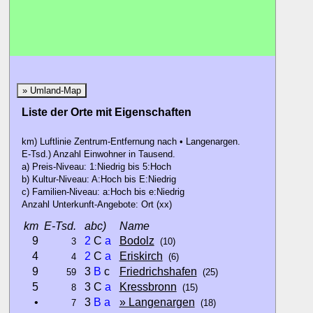
» Umland-Map
Liste der Orte mit Eigenschaften
km) Luftlinie Zentrum-Entfernung nach • Langenargen.
E-Tsd.) Anzahl Einwohner in Tausend.
a) Preis-Niveau: 1:Niedrig bis 5:Hoch
b) Kultur-Niveau: A:Hoch bis E:Niedrig
c) Familien-Niveau: a:Hoch bis e:Niedrig
Anzahl Unterkunft-Angebote: Ort (xx)
km
E-Tsd.
abc)
Name
9
2
C
a
Bodolz
3
(10)
4
2
C
a
Eriskirch
4
(6)
9
3
B
c
Friedrichshafen
59
(25)
5
3 C
a
Kressbronn
8
(15)
•
3
B
a
» Langenargen
7
(18)