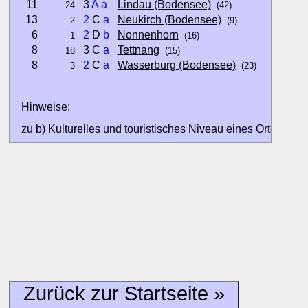
11
3
A
a
Lindau (Bodensee)
24
(42)
13
2
C
a
Neukirch (Bodensee)
2
(9)
6
2
D
b
Nonnenhorn
1
(16)
8
3 C
a
Tettnang
18
(15)
8
2
C
a
Wasserburg (Bodensee)
3
(23)
Hinweise:
zu b) Kulturelles und touristisches Niveau eines Ortes oder
zu c) Das Familien-Niveau ergibt sich aus kind- und familien
und Unterkunft-Angeboten am Gast-Ort.
Alle Bewertungen haben die aktuell verfügbaren Daten zur
Bewertungen zurzeit noch ohne Lage-Bewertung.
Zurück zur Startseite »