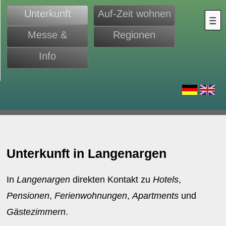
Unterkunft
Auf-Zeit wohnen
Messe &
Regionen
Monteure
Info
d
Unterkunft in Langenargen
In
Langenargen
direkten Kontakt zu
Hotels
,
Pensionen
,
Ferienwohnungen
,
Apartments
und
Gästezimmern
.