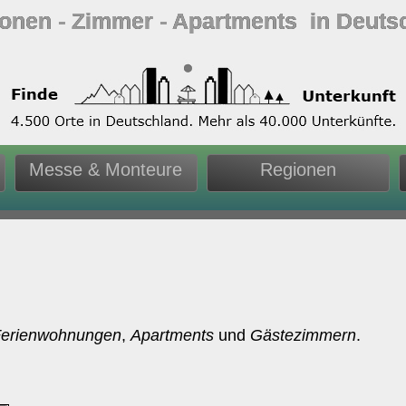
ionen ‐ Zimmer ‐ Apartments in Deuts
Messe & Monteure
Regionen
erienwohnungen
,
Apartments
und
Gästezimmern
.