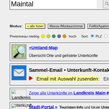
Modus:
» alle listen
Messe-/Monteurzimmer
FeWo/Apartm
Preisniveau niedrig
hoch Sort:
PLZ
»Umland-Map
Übersicht Orte und gelistete Unterkünfte
Sammel-Email • Unterkunft-Konta
Email mit Auswahl zusenden:
Ei
Landkreis Main-K
Zeige alle Unterkünfte im
Stadt-Portal »
Touristen-Info
und lokale
Unte