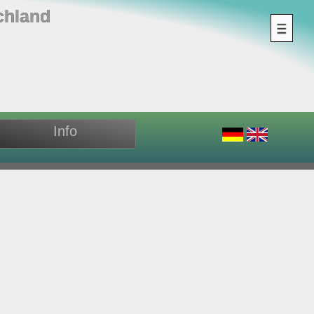
chland
Info