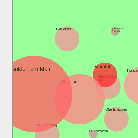
Schöneck
Bad Vilbel
(Hessen)
Maintal
Frankfurt am Main
Hana
Mühlheim am
Main
Offenbach
Obertshausen
Neu-Isenburg
Heusenstamm