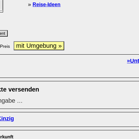
»
Reise-Ideen
ent
mit Umgebung »
Preis
»Unt
kte versenden
ngabe ...
inzig
rkunft