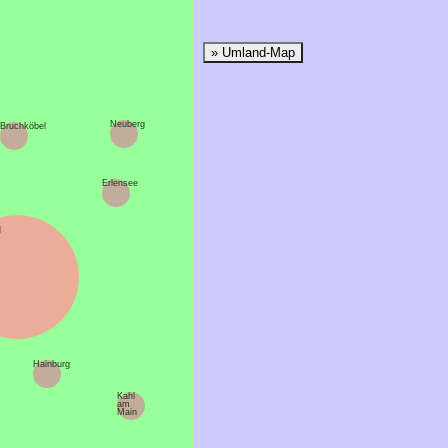
» Umland-Map
Neuberg
Bruchköbel
Erlensee
u
Hainburg
Kahl
am
Main