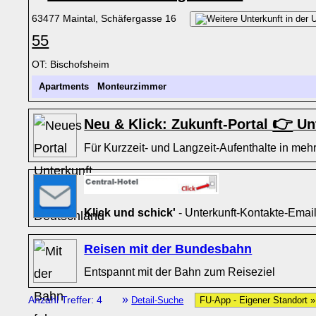
63477 Maintal, Schäfergasse 16
55
OT: Bischofsheim
Apartments
Monteurzimmer
👉
Neu & Klick: Zukunft-Portal
Unt
Für Kurzzeit- und Langzeit-Aufenthalte in mehr
Klick und schick'
- Unterkunft-Kontakte-Emai
Reisen mit der Bundesbahn
Entspannt mit der Bahn zum Reiseziel
»
Anzahl Treffer: 4
Detail-Suche
FU-App - Eigener Standort 