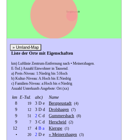
D
Bergneustadt
» Umland-Map
Liste der Orte mit Eigenschaften
km) Luftlinie Zentrum-Entfernung nach • Meinerzhagen.
E-Tsd.) Anzahl Einwohner in Tausend.
a) Preis-Niveau: 1:Niedrig bis 5:Hoch
b) Kultur-Niveau: A:Hoch bis E:Niedrig
c) Familien-Niveau: a:Hoch bis e:Niedrig
Anzahl Unterkunft-Angebote: Ort (xx)
km
E-Tsd.
abc)
Name
8
3 D e
Bergneustadt
19
(4)
9
3 D d
Drolshagen
12
(7)
9
2
C d
Gummersbach
51
(8)
9
3 C d
Herscheid
7
(2)
12
4
B
a
Kierspe
17
(1)
•
2
D e
» Meinerzhagen
20
(3)