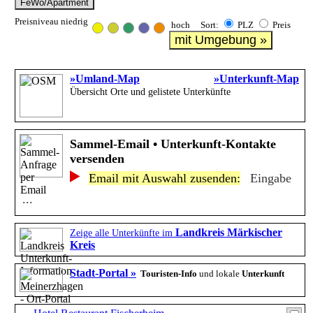
FeWo/Apartment
Preisniveau niedrig
hoch Sort:
PLZ
Preis
mit Umgebung »
»Umland-Map
»Unterkunft-Map
Übersicht Orte und gelistete Unterkünfte
Sammel-Email • Unterkunft-Kontakte
versenden
Email mit Auswahl zusenden:
Eingabe
...
Landkreis Märkischer
Zeige alle Unterkünfte im
Kreis
Stadt-Portal »
Touristen-Info
und lokale
Unterkunft