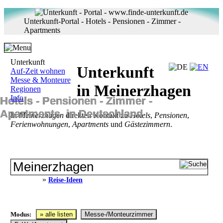
Unterkunft-Portal - Hotels - Pensionen - Zimmer -
Apartments
Unterkunft
Unterkunft
Auf-Zeit wohnen
Messe & Monteure
in Meinerzhagen
Regionen
Info
Hotels ‐ Pensionen ‐ Zimmer ‐
Apartments in Deutschland
In
Meinerzhagen
direkten Kontakt zu
Hotels
,
Pensionen
,
Ferienwohnungen
,
Apartments
und
Gästezimmern
.
»
Reise-Ideen
Modus:
» alle listen
Messe-/Monteurzimmer