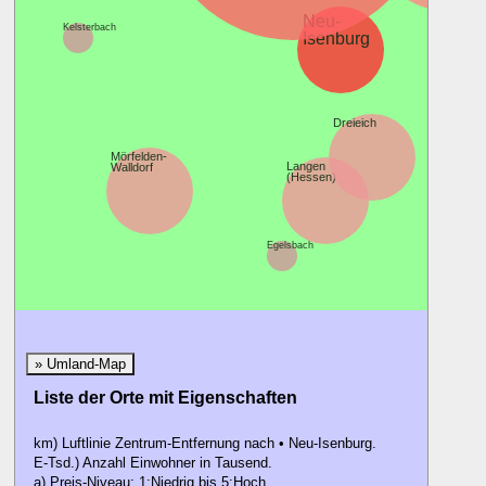
Neu-
Kelsterbach
Isenburg
Dietzenb
Dreieich
Mörfelden-
Langen
Walldorf
(Hessen)
Röder
Egelsbach
» Umland-Map
Liste der Orte mit Eigenschaften
km) Luftlinie Zentrum-Entfernung nach • Neu-Isenburg.
E-Tsd.) Anzahl Einwohner in Tausend.
a) Preis-Niveau: 1:Niedrig bis 5:Hoch