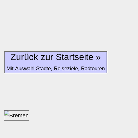
Hinweise:
zu b) Kulturelles und touristisches Niveau eines Ortes oder
zu c) Das Familien-Niveau ergibt sich aus kind- und familien
und Unterkunft-Angeboten am Gast-Ort.
Zurück zur Startseite »
Alle Bewertungen haben die aktuell verfügbaren Daten zur
Mit Auswahl Städte, Reiseziele, Radtouren
Bewertungen zurzeit noch ohne Lage-Bewertung.