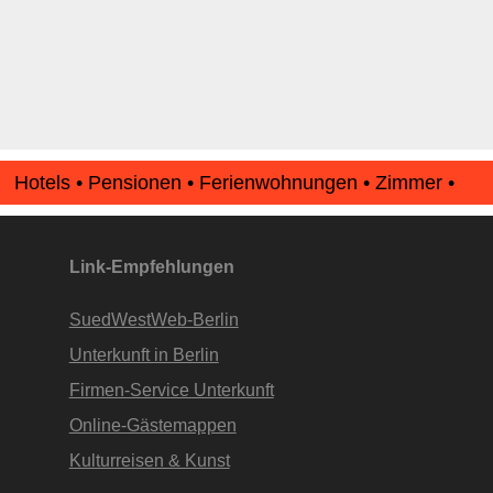
Hotels • Pensionen • Ferienwohnungen • Zimmer •
Apartments • www.Finde-Unterkunft.de
Link-Empfehlungen
SuedWestWeb-Berlin
Unterkunft in Berlin
Firmen-Service Unterkunft
Online-Gästemappen
Kulturreisen & Kunst