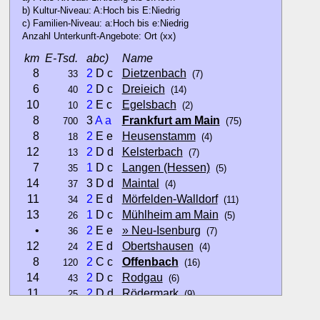
b) Kultur-Niveau: A:Hoch bis E:Niedrig
c) Familien-Niveau: a:Hoch bis e:Niedrig
Anzahl Unterkunft-Angebote: Ort (xx)
km
E-Tsd.
abc)
Name
8
2
D c
Dietzenbach
33
(7)
6
2
D c
Dreieich
40
(14)
10
2
E c
Egelsbach
10
(2)
8
3
A
a
Frankfurt am Main
700
(75)
8
2
E e
Heusenstamm
18
(4)
12
2
D d
Kelsterbach
13
(7)
7
1
D c
Langen (Hessen)
35
(5)
14
3 D d
Maintal
37
(4)
11
2
E d
Mörfelden-Walldorf
34
(11)
13
1
D c
Mühlheim am Main
26
(5)
•
2
E e
» Neu-Isenburg
36
(7)
12
2
E d
Obertshausen
24
(4)
8
2
C c
Offenbach
120
(16)
14
2
D c
Rodgau
43
(6)
11
2
D d
Rödermark
25
(9)
14
4 E e
Sulzbach (Taunus)
8
(1)