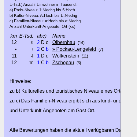
E-Tsd.) Anzahl Einwohner in Tausend.
a) Preis-Niveau: 1:Niedrig bis 5:Hoch
b) Kultur-Niveau: A:Hoch bis E:Niedrig
c) Familien-Niveau: a:Hoch bis e:Niedrig
Anzahl Unterkunft-Angebote: Ort (xx)
km
E-Tsd.
abc)
Name
12
2
D c
Olbernhau
9
(14)
•
2
C
b
» Pockau-Lengefeld
7
(7)
11
1
D d
Wolkenstein
4
(11)
12
1
C
b
Zschopau
10
(3)
Hinweise:
zu b) Kulturelles und touristisches Niveau eines Ortes oder
zu c) Das Familien-Niveau ergibt sich aus kind- und familien
und Unterkunft-Angeboten am Gast-Ort.
Alle Bewertungen haben die aktuell verfügbaren Daten zur