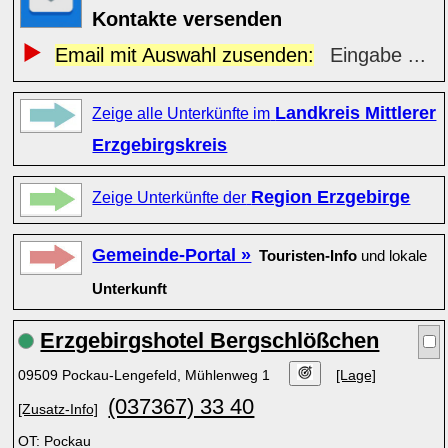
Kontakte versenden
Email mit Auswahl zusenden:
Eingabe ...
Landkreis Mittlerer
Zeige alle Unterkünfte im
Erzgebirgskreis
Region Erzgebirge
Zeige Unterkünfte der
Gemeinde-Portal »
Touristen-Info
und lokale
Unterkunft
Erzgebirgshotel Bergschlößchen
09509 Pockau-Lengefeld, Mühlenweg 1
[Lage]
(037367) 33 40
[Zusatz-Info]
OT: Pockau