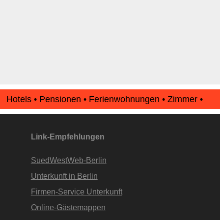
Hotels • Pensionen • Ferienwohnungen • Zimmer •
Apartments • www.Finde-Unterkunft.de
Link-Empfehlungen
SuedWestWeb-Berlin
Unterkunft in Berlin
Firmen-Service Unterkunft
Online-Gästemappen