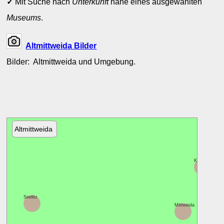
✓
Mit Suche nach
Unterkunft
nahe eines ausgewählten
Museums
.
Altmittweida Bilder
Bilder: Altmittweida und Umgebung.
Altmittweida
Kriebstein
Seelitz
Mittweida