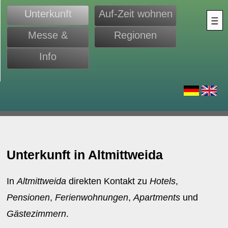
Unterkunft
Auf-Zeit wohnen
Messe &
Regionen
Monteure
Info
d
Unterkunft in Altmittweida
In
Altmittweida
direkten Kontakt zu
Hotels
,
Pensionen
,
Ferienwohnungen
,
Apartments
und
Gästezimmern
.