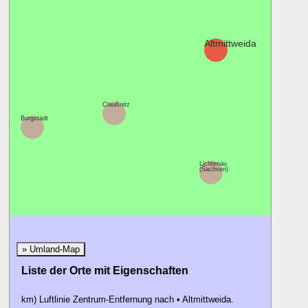
Altmittweida
Claußnitz
Burgstädt
Lichtenau
(Sachsen)
» Umland-Map
Liste der Orte mit Eigenschaften
km) Luftlinie Zentrum-Entfernung nach • Altmittweida.