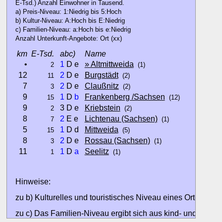
E-Tsd.) Anzahl Einwohner in Tausend.
a) Preis-Niveau: 1:Niedrig bis 5:Hoch
b) Kultur-Niveau: A:Hoch bis E:Niedrig
c) Familien-Niveau: a:Hoch bis e:Niedrig
Anzahl Unterkunft-Angebote: Ort (xx)
km
E-Tsd.
abc)
Name
•
1
D e
» Altmittweida
2
(1)
12
2
D e
Burgstädt
11
(2)
7
2
D e
Claußnitz
3
(2)
9
1
D
b
Frankenberg /Sachsen
15
(12)
9
3 D e
Kriebstein
2
(2)
8
2
E e
Lichtenau (Sachsen)
7
(1)
5
1
D d
Mittweida
15
(5)
8
2
D e
Rossau (Sachsen)
3
(1)
11
1
D
a
Seelitz
1
(1)
Hinweise:
zu b) Kulturelles und touristisches Niveau eines Ortes oder
zu c) Das Familien-Niveau ergibt sich aus kind- und familien