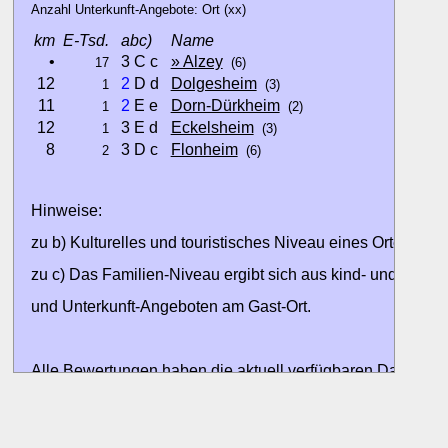
Anzahl Unterkunft-Angebote: Ort (xx)
km
E-Tsd.
abc)
Name
•
3 C c
» Alzey
17
(6)
12
2
D d
Dolgesheim
1
(3)
11
2
E e
Dorn-Dürkheim
1
(2)
12
3 E d
Eckelsheim
1
(3)
8
3 D c
Flonheim
2
(6)
Hinweise:
zu b) Kulturelles und touristisches Niveau eines Ortes oder
zu c) Das Familien-Niveau ergibt sich aus kind- und familien
und Unterkunft-Angeboten am Gast-Ort.
Alle Bewertungen haben die aktuell verfügbaren Daten zur
Bewertungen zurzeit noch ohne Lage-Bewertung.