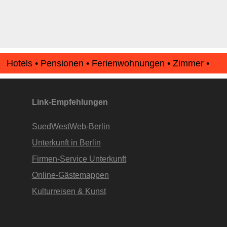
Hotels • Pensionen • Ferienwohnungen • Zimmer •
Apartments • www.Finde-Unterkunft.de
Link-Empfehlungen
SuedWestWeb-Berlin
Unterkunft in Berlin
Firmen-Service Unterkunft
Online-Gästemappen
Kulturreisen & Kunst