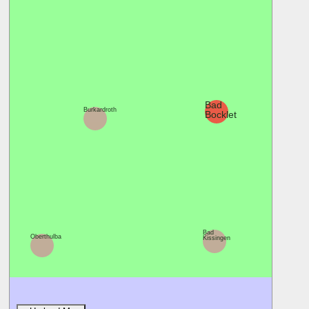
Bad
Burkardroth
Bocklet
Bad
Oberthulba
Kissingen