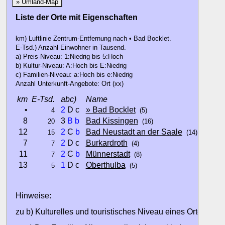
» Umland-Map
Liste der Orte mit Eigenschaften
km) Luftlinie Zentrum-Entfernung nach • Bad Bocklet.
E-Tsd.) Anzahl Einwohner in Tausend.
a) Preis-Niveau: 1:Niedrig bis 5:Hoch
b) Kultur-Niveau: A:Hoch bis E:Niedrig
c) Familien-Niveau: a:Hoch bis e:Niedrig
Anzahl Unterkunft-Angebote: Ort (xx)
km
E-Tsd.
abc)
Name
•
2
D c
» Bad Bocklet
4
(5)
8
3
B
b
Bad Kissingen
20
(16)
12
2
C
b
Bad Neustadt an der Saale
15
(14)
7
2
D c
Burkardroth
7
(4)
11
2
C
b
Münnerstadt
7
(8)
13
1
D c
Oberthulba
5
(5)
Hinweise:
zu b) Kulturelles und touristisches Niveau eines Ortes oder