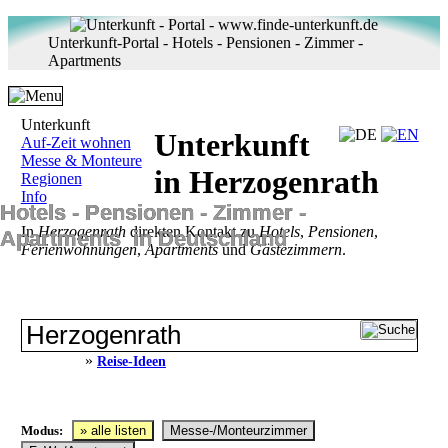
Unterkunft-Portal - Hotels - Pensionen - Zimmer -
Apartments
Unterkunft
Unterkunft
Auf-Zeit wohnen
Messe & Monteure
in Herzogenrath
Regionen
Info
Hotels ‐ Pensionen ‐ Zimmer ‐
In
Herzogenrath
direkten Kontakt zu
Hotels
,
Pensionen
,
Apartments in Deutschland
Ferienwohnungen
,
Apartments
und
Gästezimmern
.
»
Reise-Ideen
Modus:
» alle listen
Messe-/Monteurzimmer