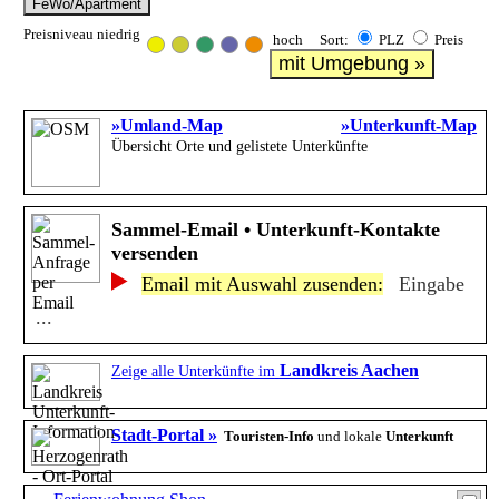
FeWo/Apartment
Preisniveau niedrig
hoch Sort:
PLZ
Preis
mit Umgebung »
»Umland-Map
»Unterkunft-Map
Übersicht Orte und gelistete Unterkünfte
Sammel-Email • Unterkunft-Kontakte
versenden
Email mit Auswahl zusenden:
Eingabe
...
Landkreis Aachen
Zeige alle Unterkünfte im
Stadt-Portal »
Touristen-Info
und lokale
Unterkunft