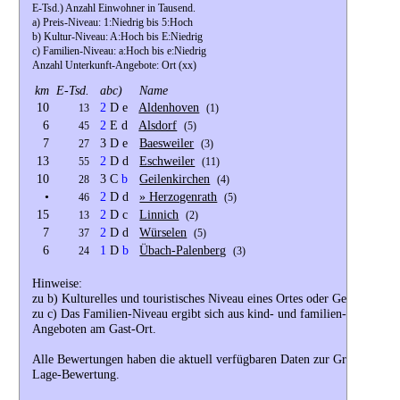
E-Tsd.) Anzahl Einwohner in Tausend.
a) Preis-Niveau: 1:Niedrig bis 5:Hoch
b) Kultur-Niveau: A:Hoch bis E:Niedrig
c) Familien-Niveau: a:Hoch bis e:Niedrig
Anzahl Unterkunft-Angebote: Ort (xx)
km
E-Tsd.
abc)
Name
10
2
D e
Aldenhoven
13
(1)
6
2
E d
Alsdorf
45
(5)
7
3 D e
Baesweiler
27
(3)
13
2
D d
Eschweiler
55
(11)
10
3 C
b
Geilenkirchen
28
(4)
•
2
D d
» Herzogenrath
46
(5)
15
2
D c
Linnich
13
(2)
7
2
D d
Würselen
37
(5)
6
1
D
b
Übach-Palenberg
24
(3)
Hinweise:
zu b) Kulturelles und touristisches Niveau eines Ortes oder Gebiets.
zu c) Das Familien-Niveau ergibt sich aus kind- und familien-orientiert
Angeboten am Gast-Ort.
Alle Bewertungen haben die aktuell verfügbaren Daten zur Grundlage. 
Lage-Bewertung.