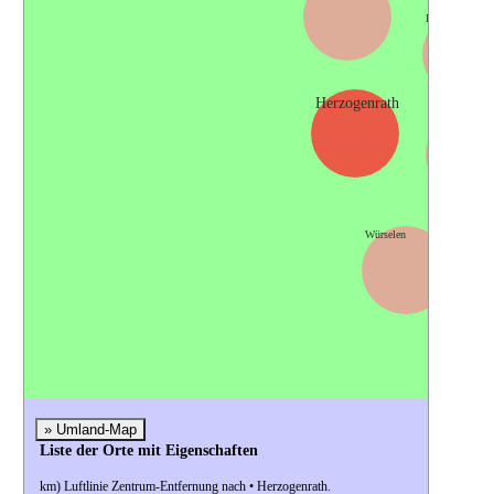
Baesweiler
Herzogenrath
Alsdorf
Würselen
» Umland-Map
Liste der Orte mit Eigenschaften
km) Luftlinie Zentrum-Entfernung nach • Herzogenrath.