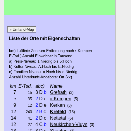
» Umland-Map
Liste der Orte mit Eigenschaften
km) Luftlinie Zentrum-Entfernung nach • Kempen.
E-Tsd.) Anzahl Einwohner in Tausend.
a) Preis-Niveau: 1:Niedrig bis 5:Hoch
b) Kultur-Niveau: A:Hoch bis E:Niedrig
c) Familien-Niveau: a:Hoch bis e:Niedrig
Anzahl Unterkunft-Angebote: Ort (xx)
km
E-Tsd.
abc)
Name
7
3 D
b
Grefrath
15
(3)
•
2
D c
» Kempen
35
(5)
9
2
D e
Kerken
12
(3)
12
2
B
c
Krefeld
240
(13)
14
2
D c
Nettetal
41
(6)
12
4 C
b
Neukirchen-Vluyn
27
(3)
13
3 D c
Straelen