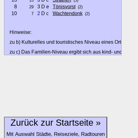
15
(3)
8
3 D e
Tönisvorst
29
(2)
10
2
D c
Wachtendonk
7
(2)
Hinweise:
zu b) Kulturelles und touristisches Niveau eines Ortes oder
zu c) Das Familien-Niveau ergibt sich aus kind- und familien
und Unterkunft-Angeboten am Gast-Ort.
Alle Bewertungen haben die aktuell verfügbaren Daten zur
Bewertungen zurzeit noch ohne Lage-Bewertung.
Zurück zur Startseite »
Mit Auswahl Städte, Reiseziele, Radtouren