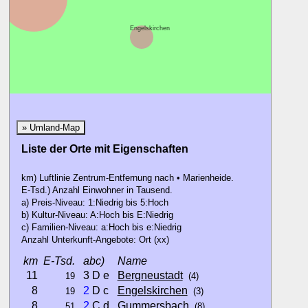
Engelskirchen
» Umland-Map
Liste der Orte mit Eigenschaften
km) Luftlinie Zentrum-Entfernung nach • Marienheide.
E-Tsd.) Anzahl Einwohner in Tausend.
a) Preis-Niveau: 1:Niedrig bis 5:Hoch
b) Kultur-Niveau: A:Hoch bis E:Niedrig
c) Familien-Niveau: a:Hoch bis e:Niedrig
Anzahl Unterkunft-Angebote: Ort (xx)
km
E-Tsd.
abc)
Name
11
3 D e
Bergneustadt
19
(4)
8
2
D c
Engelskirchen
19
(3)
8
2
C d
Gummersbach
51
(8)