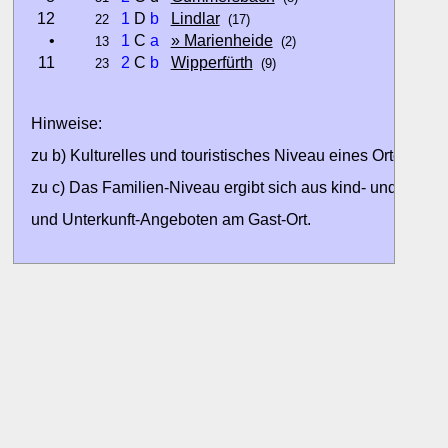
12
1
D
b
Lindlar
22
(17)
•
1
C
a
» Marienheide
13
(2)
11
2
C
b
Wipperfürth
23
(9)
Hinweise:
zu b) Kulturelles und touristisches Niveau eines Ortes oder
zu c) Das Familien-Niveau ergibt sich aus kind- und familien
und Unterkunft-Angeboten am Gast-Ort.
Alle Bewertungen haben die aktuell verfügbaren Daten zur
Bewertungen zurzeit noch ohne Lage-Bewertung.