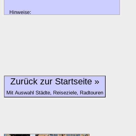
Hinweise:
zu b) Kulturelles und touristisches Niveau eines Ortes oder
zu c) Das Familien-Niveau ergibt sich aus kind- und familien
und Unterkunft-Angeboten am Gast-Ort.
Alle Bewertungen haben die aktuell verfügbaren Daten zur
Bewertungen zurzeit noch ohne Lage-Bewertung.
Zurück zur Startseite »
Mit Auswahl Städte, Reiseziele, Radtouren