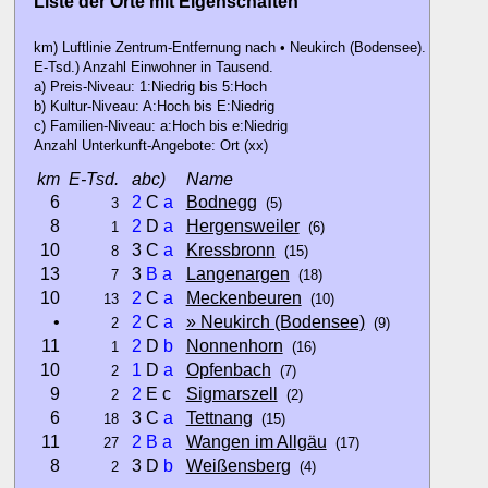
Liste der Orte mit Eigenschaften
km) Luftlinie Zentrum-Entfernung nach • Neukirch (Bodensee).
E-Tsd.) Anzahl Einwohner in Tausend.
a) Preis-Niveau: 1:Niedrig bis 5:Hoch
b) Kultur-Niveau: A:Hoch bis E:Niedrig
c) Familien-Niveau: a:Hoch bis e:Niedrig
Anzahl Unterkunft-Angebote: Ort (xx)
km
E-Tsd.
abc)
Name
6
2
C
a
Bodnegg
3
(5)
8
2
D
a
Hergensweiler
1
(6)
10
3 C
a
Kressbronn
8
(15)
13
3
B
a
Langenargen
7
(18)
10
2
C
a
Meckenbeuren
13
(10)
•
2
C
a
» Neukirch (Bodensee)
2
(9)
11
2
D
b
Nonnenhorn
1
(16)
10
1
D
a
Opfenbach
2
(7)
9
2
E c
Sigmarszell
2
(2)
6
3 C
a
Tettnang
18
(15)
11
2
B
a
Wangen im Allgäu
27
(17)
8
3 D
b
Weißensberg
2
(4)