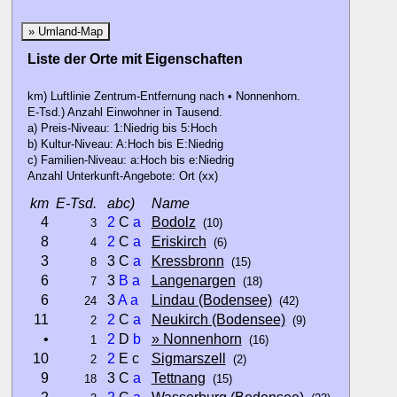
» Umland-Map
Liste der Orte mit Eigenschaften
km) Luftlinie Zentrum-Entfernung nach • Nonnenhorn.
E-Tsd.) Anzahl Einwohner in Tausend.
a) Preis-Niveau: 1:Niedrig bis 5:Hoch
b) Kultur-Niveau: A:Hoch bis E:Niedrig
c) Familien-Niveau: a:Hoch bis e:Niedrig
Anzahl Unterkunft-Angebote: Ort (xx)
km
E-Tsd.
abc)
Name
4
2
C
a
Bodolz
3
(10)
8
2
C
a
Eriskirch
4
(6)
3
3 C
a
Kressbronn
8
(15)
6
3
B
a
Langenargen
7
(18)
6
3
A
a
Lindau (Bodensee)
24
(42)
11
2
C
a
Neukirch (Bodensee)
2
(9)
•
2
D
b
» Nonnenhorn
1
(16)
10
2
E c
Sigmarszell
2
(2)
9
3 C
a
Tettnang
18
(15)