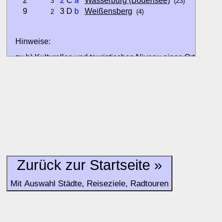
2
2
C
a
Wasserburg (Bodensee)
3
(23)
9
3 D
b
Weißensberg
2
(4)
Hinweise:
zu b) Kulturelles und touristisches Niveau eines Ortes oder
zu c) Das Familien-Niveau ergibt sich aus kind- und familien
und Unterkunft-Angeboten am Gast-Ort.
Alle Bewertungen haben die aktuell verfügbaren Daten zur
Bewertungen zurzeit noch ohne Lage-Bewertung.
Zurück zur Startseite »
Mit Auswahl Städte, Reiseziele, Radtouren