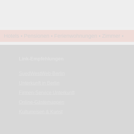
Hotels • Pensionen • Ferienwohnungen • Zimmer •
Apartments • www.Finde-Unterkunft.de
Link-Empfehlungen
SuedWestWeb-Berlin
Unterkunft in Berlin
Firmen-Service Unterkunft
Online-Gästemappen
Kulturreisen & Kunst