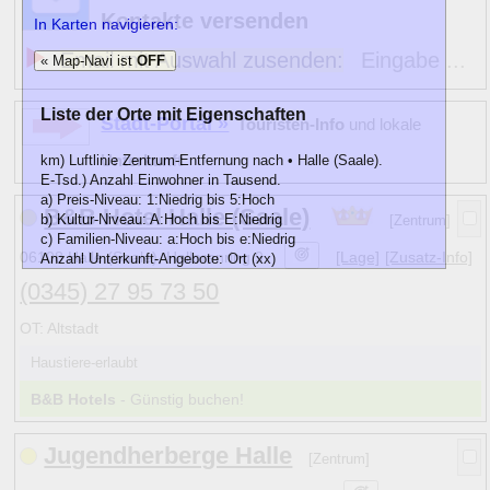
Kontakte versenden
In Karten navigieren:
Email mit Auswahl zusenden:
Eingabe ...
« Map-Navi ist
OFF
Liste der Orte mit Eigenschaften
Stadt-Portal »
Touristen-Info
und lokale
km) Luftlinie Zentrum-Entfernung nach • Halle (Saale).
Unterkunft
E-Tsd.) Anzahl Einwohner in Tausend.
a) Preis-Niveau: 1:Niedrig bis 5:Hoch
B&B Hotel Halle (Saale)
b) Kultur-Niveau: A:Hoch bis E:Niedrig
[Zentrum]
c) Familien-Niveau: a:Hoch bis e:Niedrig
06108 Halle (Saale), Hallorenring 9
[Lage]
[Zusatz-Info]
Anzahl Unterkunft-Angebote: Ort (xx)
(0345) 27 95 73 50
km
E-Tsd.
abc)
Name
13
3 C d
Bad Lauchstädt
9
(4)
OT: Altstadt
18
2
B
a
Brehna
<0
(1)
•
2
A
b
»
Halle (Saale)
Haustiere-erlaubt
230
(21)
9
1
D e
Kabelsketal
8
(3)
B&B Hotels
- Günstig buchen!
9
1
D d
Landsberg (Saalekreis)
15
(6)
17
1
D c
Leuna
14
(5)
Jugendherberge Halle
14
2
D c
Merseburg
[Zentrum]
35
(12)
11
1
E e
Petersberg (Saalekreis)
10
(1)