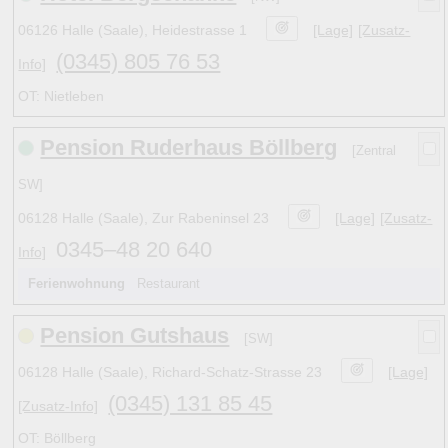
06126 Halle (Saale), Heidestrasse 1
[Lage]
[Zusatz-
(0345) 805 76 53
Info]
OT: Nietleben
Pension Ruderhaus Böllberg
[Zentral
SW]
06128 Halle (Saale), Zur Rabeninsel 23
[Lage]
[Zusatz-
0345–48 20 640
Info]
Ferienwohnung
Restaurant
Pension Gutshaus
[SW]
06128 Halle (Saale), Richard-Schatz-Strasse 23
[Lage]
(0345) 131 85 45
[Zusatz-Info]
OT: Böllberg