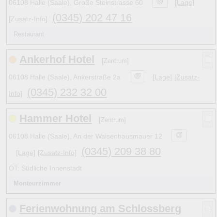
06108 Halle (Saale), Große Steinstrasse 60
[Lage]
15
2
D c
Salzatal
11
(6)
(0345) 202 47 16
23
1
D c
Sandersdorf-Brehna
[Zusatz-Info]
15
(8)
20
2
D d
Schkeuditz
17
(11)
Restaurant
9
2
D c
Schkopau
11
(7)
22
1
D
a
Schraplau
1
(2)
Ankerhof Hotel
13
2
D c
Teutschenthal
[Zentrum]
14
(4)
20
1
D d
Wiedemar
2
(3)
06108 Halle (Saale), Ankerstraße 2a
[Lage]
[Zusatz-
21
2
E d
Zörbig
9
(3)
(0345) 232 32 00
Info]
Hinweise:
Hammer Hotel
[Zentrum]
zu b) Kulturelles und touristisches Niveau eines Ortes ode
06108 Halle (Saale), An der Waisenhausmauer 12
zu c) Das Familien-Niveau ergibt sich aus kind- und familie
(0345) 209 38 80
[Lage]
[Zusatz-Info]
und Unterkunft-Angeboten am Gast-Ort.
OT: Südliche Innenstadt
Monteurzimmer
Alle Bewertungen haben die aktuell verfügbaren Daten zu
Bewertungen zurzeit noch ohne Lage-Bewertung.
Ferienwohnung am Schlossberg