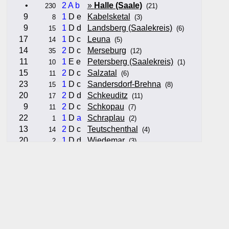
•
2
A
b
»
Halle (Saale)
230
(21)
9
1
D e
Kabelsketal
8
(3)
9
1
D d
Landsberg (Saalekreis)
15
(6)
17
1
D c
Leuna
14
(5)
14
2
D c
Merseburg
35
(12)
11
1
E e
Petersberg (Saalekreis)
10
(1)
15
2
D c
Salzatal
11
(6)
23
1
D c
Sandersdorf-Brehna
15
(8)
20
2
D d
Schkeuditz
17
(11)
9
2
D c
Schkopau
11
(7)
22
1
D
a
Schraplau
1
(2)
13
2
D c
Teutschenthal
14
(4)
20
1
D d
Wiedemar
2
(3)
21
2
E d
Zörbig
9
(3)
Hinweise:
zu b) Kulturelles und touristisches Niveau eines Ortes oder
zu c) Das Familien-Niveau ergibt sich aus kind- und familien