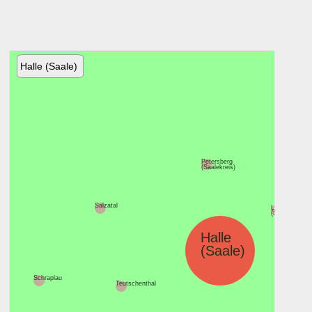
Halle (Saale)
Petersberg
(Saalekreis)
Salzatal
Landsberg
(Saalekreis)
Halle
(Saale)
Schraplau
Kabelsketa
Teutschenthal