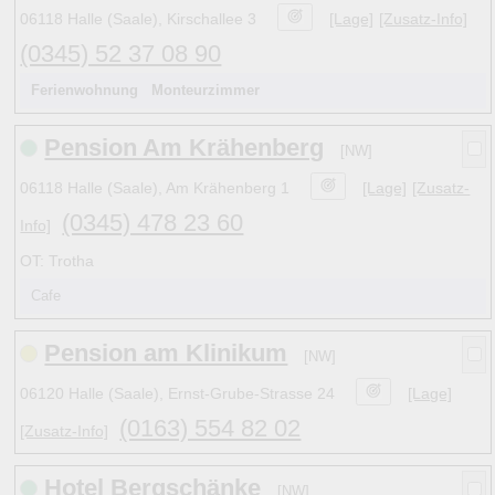
06118 Halle (Saale), Kirschallee 3
[Lage]
[Zusatz-Info]
(0345) 52 37 08 90
Ferienwohnung
Monteurzimmer
Pension Am Krähenberg
[NW]
06118 Halle (Saale), Am Krähenberg 1
[Lage]
[Zusatz-
(0345) 478 23 60
Info]
OT: Trotha
Cafe
Pension am Klinikum
[NW]
06120 Halle (Saale), Ernst-Grube-Strasse 24
[Lage]
(0163) 554 82 02
[Zusatz-Info]
Hotel Bergschänke
[NW]