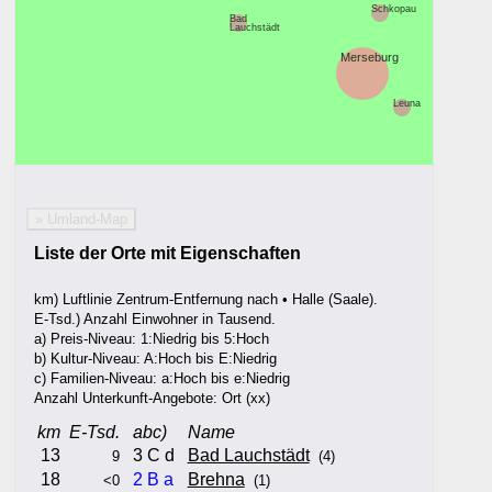
Schkopau
Bad
Lauchstädt
Merseburg
Leuna
» Umland-Map
Liste der Orte mit Eigenschaften
km) Luftlinie Zentrum-Entfernung nach • Halle (Saale).
E-Tsd.) Anzahl Einwohner in Tausend.
a) Preis-Niveau: 1:Niedrig bis 5:Hoch
b) Kultur-Niveau: A:Hoch bis E:Niedrig
c) Familien-Niveau: a:Hoch bis e:Niedrig
Anzahl Unterkunft-Angebote: Ort (xx)
km
E-Tsd.
abc)
Name
13
3 C d
Bad Lauchstädt
9
(4)
18
2
B
a
Brehna
<0
(1)