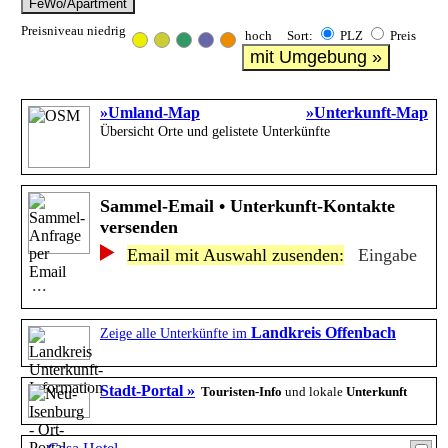
FeWo/Apartment
Preisniveau niedrig
hoch Sort:
PLZ
Preis
mit Umgebung »
»Umland-Map
»Unterkunft-Map
Übersicht Orte und gelistete Unterkünfte
Sammel-Email • Unterkunft-Kontakte
versenden
Email mit Auswahl zusenden:
Eingabe
...
Landkreis Offenbach
Zeige alle Unterkünfte im
Stadt-Portal »
Touristen-Info
und lokale
Unterkunft