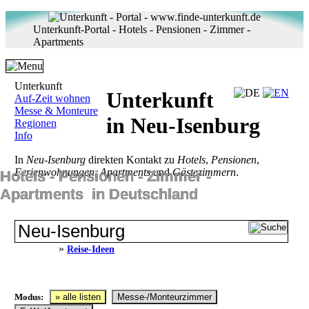
Unterkunft-Portal - Hotels - Pensionen - Zimmer -
Apartments
Unterkunft
Unterkunft
Auf-Zeit wohnen
Messe & Monteure
in Neu-Isenburg
Regionen
Info
In
Neu-Isenburg
direkten Kontakt zu
Hotels
,
Pensionen
,
Ferienwohnungen
,
Apartments
und
Gästezimmern
.
Hotels ‐ Pensionen ‐ Zimmer ‐
Apartments in Deutschland
»
Reise-Ideen
Modus:
» alle listen
Messe-/Monteurzimmer