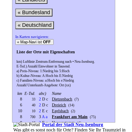
« Bundesland
« Deutschland
In Karten navigieren:
« Map-Navi ist
OFF
Liste der Orte mit Eigenschaften
km) Luftlinie Zentrum-Entfernung nach • Neu-Isenburg.
E-Tsd.) Anzahl Einwohner in Tausend.
a) Preis-Niveau: 1:Niedrig bis 5:Hoch
b) Kultur-Niveau: A:Hoch bis E:Niedrig
c) Familien-Niveau: a:Hoch bis e:Niedrig
Anzahl Unterkunft-Angebote: Ort (xx)
km
E-Tsd.
abc)
Name
8
2
D c
Dietzenbach
33
(7)
6
2
D c
Dreieich
40
(14)
10
2
E c
Egelsbach
10
(2)
8
3
A
a
Frankfurt am Main
700
(75)
8
2
E e
Heusenstamm
18
(4)
Portal der Stadt Neu-Isenburg
12
2
D d
Kelsterbach
13
(7)
Was gibt es sonst noch für Orte? Finden Sie Ihr Traumziel in