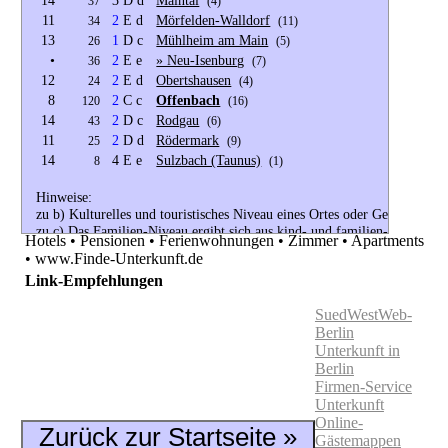
14
3 D d
Maintal
37
(4)
11
2
E d
Mörfelden-Walldorf
34
(11)
13
1
D c
Mühlheim am Main
26
(5)
•
2
E e
» Neu-Isenburg
36
(7)
12
2
E d
Obertshausen
24
(4)
8
2
C c
Offenbach
120
(16)
14
2
D c
Rodgau
43
(6)
11
2
D d
Rödermark
25
(9)
14
4 E e
Sulzbach (Taunus)
8
(1)
Hinweise:
zu b) Kulturelles und touristisches Niveau eines Ortes oder Gebiets.
zu c) Das Familien-Niveau ergibt sich aus kind- und familien-orientiert
Hotels • Pensionen • Ferienwohnungen • Zimmer • Apartments
Angeboten am Gast-Ort.
• www.Finde-Unterkunft.de
Link-Empfehlungen
Alle Bewertungen haben die aktuell verfügbaren Daten zur Grundlage. 
Lage-Bewertung.
SuedWestWeb-
Berlin
Unterkunft in
Berlin
Firmen-Service
Unterkunft
Online-
Zurück zur Startseite »
Gästemappen