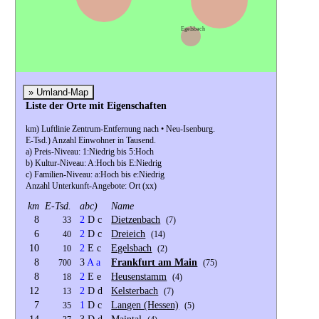
Egelsbach
» Umland-Map
Liste der Orte mit Eigenschaften
km) Luftlinie Zentrum-Entfernung nach • Neu-Isenburg.
E-Tsd.) Anzahl Einwohner in Tausend.
a) Preis-Niveau: 1:Niedrig bis 5:Hoch
b) Kultur-Niveau: A:Hoch bis E:Niedrig
c) Familien-Niveau: a:Hoch bis e:Niedrig
Anzahl Unterkunft-Angebote: Ort (xx)
km
E-Tsd.
abc)
Name
8
2
D c
Dietzenbach
33
(7)
6
2
D c
Dreieich
40
(14)
10
2
E c
Egelsbach
10
(2)
8
3
A
a
Frankfurt am Main
700
(75)
8
2
E e
Heusenstamm
18
(4)
12
2
D d
Kelsterbach
13
(7)
7
1
D c
Langen (Hessen)
35
(5)