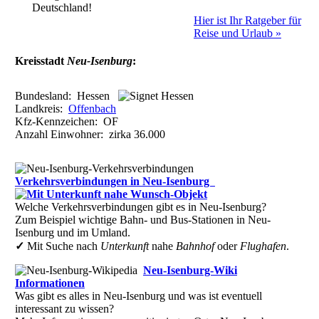
7
1
D c
Langen (Hessen)
Deutschland!
35
(5)
14
3 D d
Maintal
Hier ist Ihr Ratgeber für
37
(4)
Reise und Urlaub »
11
2
E d
Mörfelden-Walldorf
34
(11)
13
1
D c
Mühlheim am Main
26
(5)
Kreisstadt
Neu-Isenburg
:
•
2
E e
» Neu-Isenburg
36
(7)
12
2
E d
Obertshausen
24
(4)
8
2
C c
Offenbach
120
(16)
Bundesland:
Hessen
14
2
D c
Rodgau
43
(6)
Landkreis:
Offenbach
11
2
D d
Rödermark
Kfz-Kennzeichen:
OF
25
(9)
14
4 E e
Sulzbach (Taunus)
Anzahl Einwohner: zirka
36.000
8
(1)
Hinweise:
zu b) Kulturelles und touristisches Niveau eines Ortes oder Gebiets.
Verkehrsverbindungen in Neu-Isenburg
zu c) Das Familien-Niveau ergibt sich aus kind- und familien-orient
Angeboten am Gast-Ort.
Welche Verkehrsverbindungen gibt es in Neu-Isenburg?
Zum Beispiel wichtige Bahn- und Bus-Stationen in Neu-
Alle Bewertungen haben die aktuell verfügbaren Daten zur Grundlag
Isenburg und im Umland.
Lage-Bewertung.
✓
Mit Suche nach
Unterkunft
nahe
Bahnhof
oder
Flughafen
.
Neu-Isenburg-Wiki
Informationen
Was gibt es alles in Neu-Isenburg und was ist eventuell
interessant zu wissen?