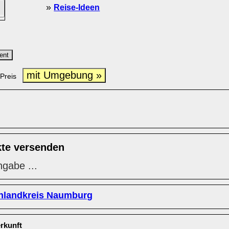
»
Reise-Ideen
ent
mit Umgebung »
Preis
kte versenden
ngabe ...
nlandkreis Naumburg
rkunft