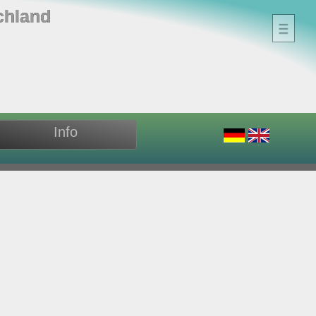
chland
Info