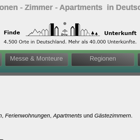
ionen ‐ Zimmer ‐ Apartments in Deuts
Messe & Monteure
Regionen
n
,
Ferienwohnungen
,
Apartments
und
Gästezimmern
.