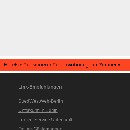
Hotels • Pensionen • Ferienwohnungen • Zimmer •
Apartments • www.Finde-Unterkunft.de
Link-Empfehlungen
SuedWestWeb-Berlin
Unterkunft in Berlin
Firmen-Service Unterkunft
Online-Gästemappen