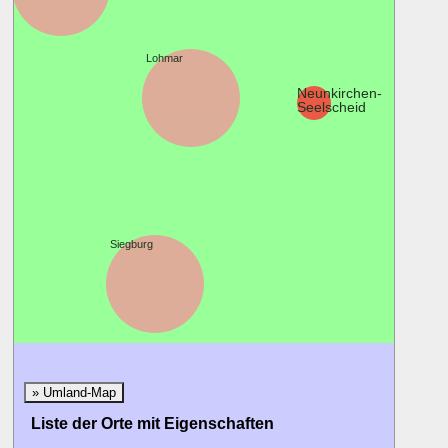
Lohmar
Neunkirchen-
Seelscheid
Siegburg
» Umland-Map
Liste der Orte mit Eigenschaften