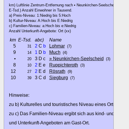
km) Luftlinie Zentrum-Entfernung nach • Neunkirchen-Seelscheid.
E-Tsd.) Anzahl Einwohner in Tausend.
a) Preis-Niveau: 1:Niedrig bis 5:Hoch
b) Kultur-Niveau: A:Hoch bis E:Niedrig
c) Familien-Niveau: a:Hoch bis e:Niedrig
Anzahl Unterkunft-Angebote: Ort (xx)
km
E-Tsd.
abc)
Name
5
2
C
b
Lohmar
31
(7)
9
1
D
b
Much
14
(4)
•
3 D c
» Neunkirchen-Seelscheid
20
(3)
8
2
E e
Ruppichteroth
10
(3)
12
2
E d
Rösrath
27
(9)
10
3 C d
Siegburg
39
(7)
Hinweise:
zu b) Kulturelles und touristisches Niveau eines Ortes oder
zu c) Das Familien-Niveau ergibt sich aus kind- und familien
und Unterkunft-Angeboten am Gast-Ort.