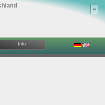
chland
Info