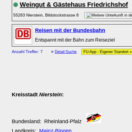
Weingut & Gästehaus Friedrichshof
55283 Nierstein, Bildstockstrasse 8
Reisen mit der Bundesbahn
Entspannt mit der Bahn zum Reiseziel
»
Anzahl Treffer: 7
Detail-Suche
FU-App - Eigener Standort 
Kreisstadt
Nierstein
:
Bundesland:
Rheinland-Pfalz
Landkreis:
Mainz-Bingen