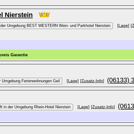
 Nierstein
[Lage]
[
preis Garantie
(06133) 
[Lage]
[Zusatz-Info]
(0613
[Lage]
[Zusatz-Info]