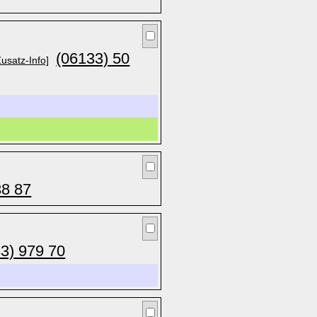
(06133) 50
Zusatz-Info]
38 87
3) 979 70