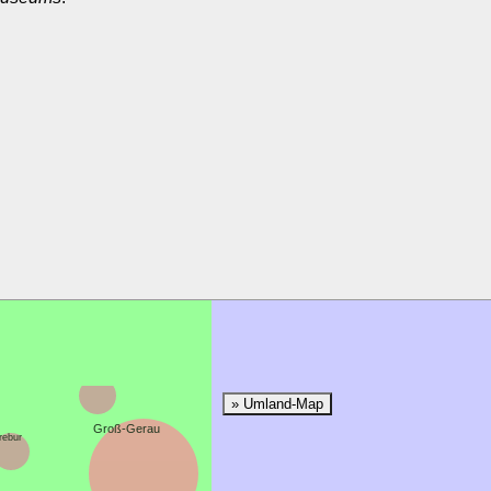
Nauheim
» Umland-Map
Groß-Gerau
rebur