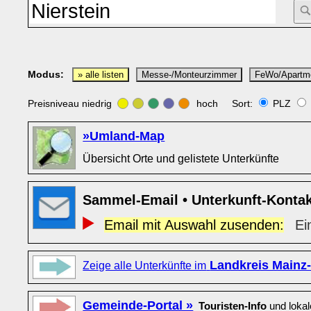
Modus:
» alle listen
Messe-/Monteurzimmer
FeWo/Apartm
Preisniveau niedrig
hoch Sort:
PLZ
»Umland-Map
Übersicht Orte und gelistete Unterkünfte
Sammel-Email • Unterkunft-Konta
Email mit Auswahl zusenden:
Ei
Landkreis Mainz
Zeige alle Unterkünfte im
Gemeinde-Portal »
Touristen-Info
und loka