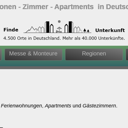
ionen ‐ Zimmer ‐ Apartments in Deuts
Messe & Monteure
Regionen
,
Ferienwohnungen
,
Apartments
und
Gästezimmern
.