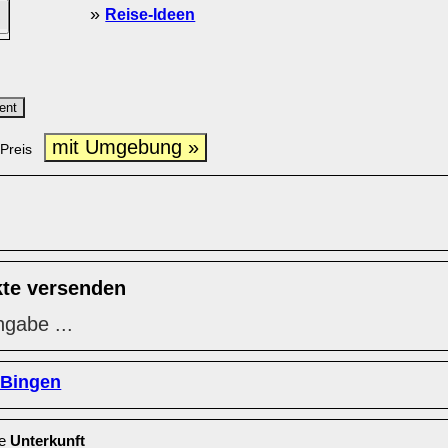
»
Reise-Ideen
ent
mit Umgebung »
Preis
kte versenden
ngabe ...
-Bingen
le
Unterkunft