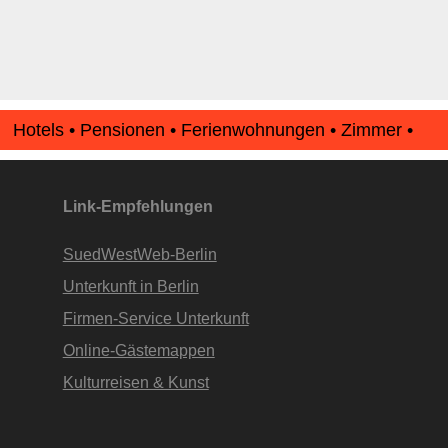
Hotels • Pensionen • Ferienwohnungen • Zimmer •
Apartments • www.Finde-Unterkunft.de
Link-Empfehlungen
SuedWestWeb-Berlin
Unterkunft in Berlin
Firmen-Service Unterkunft
Online-Gästemappen
Kulturreisen & Kunst