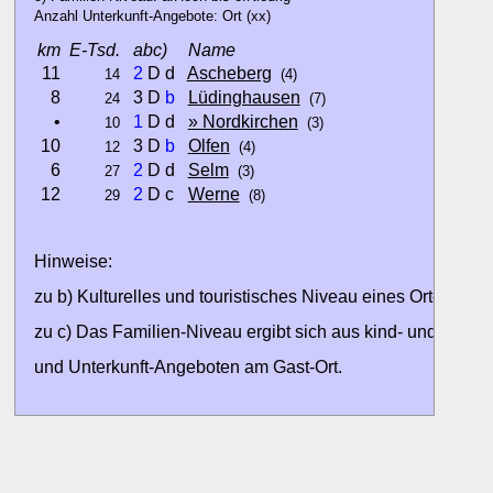
Anzahl Unterkunft-Angebote: Ort (xx)
km
E-Tsd.
abc)
Name
11
2
D d
Ascheberg
14
(4)
8
3 D
b
Lüdinghausen
24
(7)
•
1
D d
» Nordkirchen
10
(3)
10
3 D
b
Olfen
12
(4)
6
2
D d
Selm
27
(3)
12
2
D c
Werne
29
(8)
Hinweise:
zu b) Kulturelles und touristisches Niveau eines Ortes oder
zu c) Das Familien-Niveau ergibt sich aus kind- und familien
und Unterkunft-Angeboten am Gast-Ort.
Alle Bewertungen haben die aktuell verfügbaren Daten zur
Bewertungen zurzeit noch ohne Lage-Bewertung.