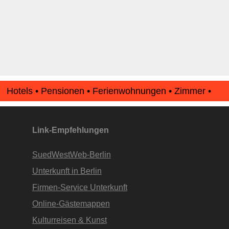
Hotels • Pensionen • Ferienwohnungen • Zimmer •
Apartments • www.Finde-Unterkunft.de
Link-Empfehlungen
SuedWestWeb-Berlin
Unterkunft in Berlin
Firmen-Service Unterkunft
Online-Gästemappen
Kulturreisen & Kunst