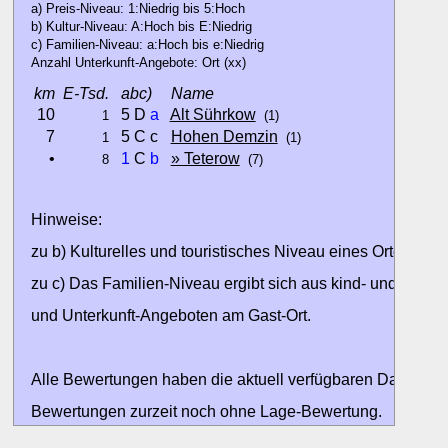
a) Preis-Niveau: 1:Niedrig bis 5:Hoch
b) Kultur-Niveau: A:Hoch bis E:Niedrig
c) Familien-Niveau: a:Hoch bis e:Niedrig
Anzahl Unterkunft-Angebote: Ort (xx)
km
E-Tsd.
abc)
Name
10
5 D
a
Alt Sührkow
1
(1)
7
5 C c
Hohen Demzin
1
(1)
•
1
C
b
» Teterow
8
(7)
Hinweise:
zu b) Kulturelles und touristisches Niveau eines Ortes oder
zu c) Das Familien-Niveau ergibt sich aus kind- und familien
und Unterkunft-Angeboten am Gast-Ort.
Alle Bewertungen haben die aktuell verfügbaren Daten zur
Bewertungen zurzeit noch ohne Lage-Bewertung.