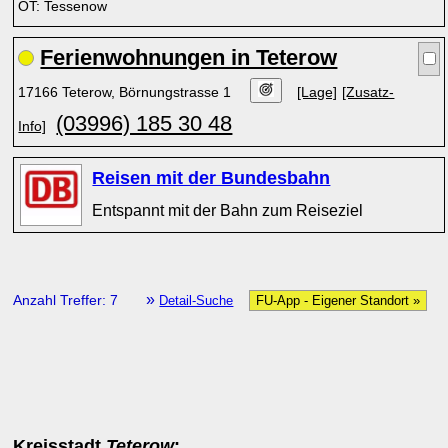
OT: Tessenow
Ferienwohnungen in Teterow
17166 Teterow, Börnungstrasse 1
[Lage]
[Zusatz-
(03996) 185 30 48
Info]
Reisen mit der Bundesbahn
Entspannt mit der Bahn zum Reiseziel
»
Anzahl Treffer: 7
Detail-Suche
FU-App - Eigener Standort »
Kreisstadt
Teterow
: