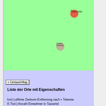
Teterow
Hohen
Demzin
» Umland-Map
Liste der Orte mit Eigenschaften
km) Luftlinie Zentrum-Entfernung nach • Teterow.
E-Tsd.) Anzahl Einwohner in Tausend.