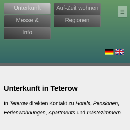
Unterkunft
Auf-Zeit wohnen
Messe &
Regionen
Monteure
Info
d
Unterkunft in Teterow
In
Teterow
direkten Kontakt zu
Hotels
,
Pensionen
,
Ferienwohnungen
,
Apartments
und
Gästezimmern
.