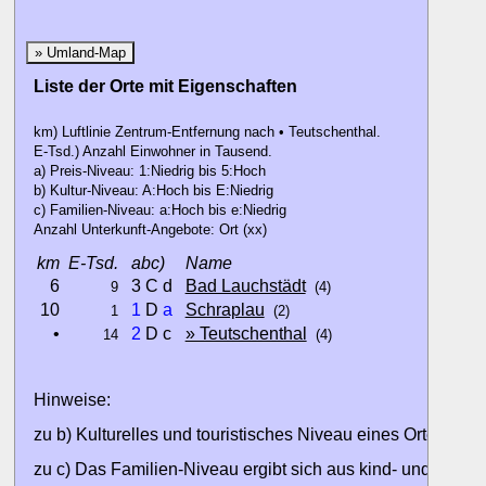
» Umland-Map
Liste der Orte mit Eigenschaften
km) Luftlinie Zentrum-Entfernung nach • Teutschenthal.
E-Tsd.) Anzahl Einwohner in Tausend.
a) Preis-Niveau: 1:Niedrig bis 5:Hoch
b) Kultur-Niveau: A:Hoch bis E:Niedrig
c) Familien-Niveau: a:Hoch bis e:Niedrig
Anzahl Unterkunft-Angebote: Ort (xx)
km
E-Tsd.
abc)
Name
6
3 C d
Bad Lauchstädt
9
(4)
10
1
D
a
Schraplau
1
(2)
•
2
D c
» Teutschenthal
14
(4)
Hinweise:
zu b) Kulturelles und touristisches Niveau eines Ortes oder
zu c) Das Familien-Niveau ergibt sich aus kind- und familien