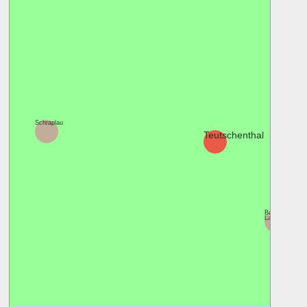
Schraplau
Teutschenthal
Bad
Lauchstädt