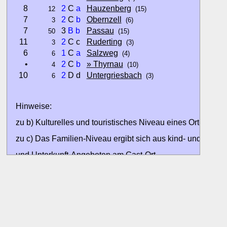
8
2
C
a
Hauzenberg
12
(15)
7
2
C
b
Obernzell
3
(6)
7
3
B
b
Passau
50
(15)
11
2
C c
Ruderting
3
(3)
6
1
C
a
Salzweg
6
(4)
•
2
C
b
» Thyrnau
4
(10)
10
2
D d
Untergriesbach
6
(3)
Hinweise:
zu b) Kulturelles und touristisches Niveau eines Ortes oder
zu c) Das Familien-Niveau ergibt sich aus kind- und familien
und Unterkunft-Angeboten am Gast-Ort.
Alle Bewertungen haben die aktuell verfügbaren Daten zur
Bewertungen zurzeit noch ohne Lage-Bewertung.