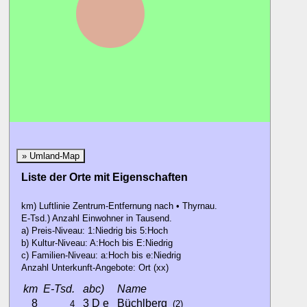
Obernzell
» Umland-Map
Liste der Orte mit Eigenschaften
km) Luftlinie Zentrum-Entfernung nach • Thyrnau.
E-Tsd.) Anzahl Einwohner in Tausend.
a) Preis-Niveau: 1:Niedrig bis 5:Hoch
b) Kultur-Niveau: A:Hoch bis E:Niedrig
c) Familien-Niveau: a:Hoch bis e:Niedrig
Anzahl Unterkunft-Angebote: Ort (xx)
km
E-Tsd.
abc)
Name
8
3 D e
Büchlberg
4
(2)