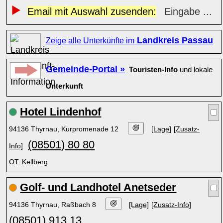
Email mit Auswahl zusenden:
Eingabe ...
Landkreis Passau
Zeige alle Unterkünfte im
Gemeinde-Portal »
Touristen-Info
und lokale
Unterkunft
Hotel Lindenhof
94136 Thyrnau, Kurpromenade 12
[Lage]
[Zusatz-
(08501) 80 80
Info]
OT: Kellberg
Golf- und Landhotel Anetseder
94136 Thyrnau, Raßbach 8
[Lage]
[Zusatz-Info]
(08501) 913 13