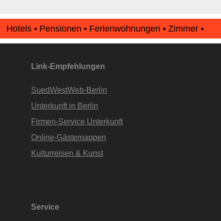
Hotels • Pensionen • Ferienwohnungen • Zimmer •
Apartments • www.Finde-Unterkunft.de
Link-Empfehlungen
SuedWestWeb-Berlin
Unterkunft in Berlin
Firmen-Service Unterkunft
Online-Gästemappen
Kulturreisen & Kunst
Service