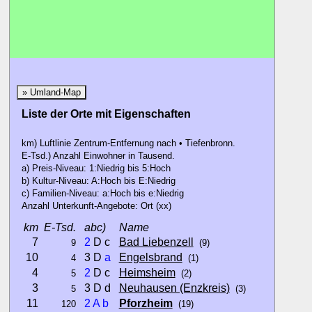
Stadt
» Umland-Map
Liste der Orte mit Eigenschaften
km) Luftlinie Zentrum-Entfernung nach • Tiefenbronn.
E-Tsd.) Anzahl Einwohner in Tausend.
a) Preis-Niveau: 1:Niedrig bis 5:Hoch
b) Kultur-Niveau: A:Hoch bis E:Niedrig
c) Familien-Niveau: a:Hoch bis e:Niedrig
Anzahl Unterkunft-Angebote: Ort (xx)
km
E-Tsd.
abc)
Name
7
2
D c
Bad Liebenzell
9
(9)
10
3 D
a
Engelsbrand
4
(1)
4
2
D c
Heimsheim
5
(2)
3
3 D d
Neuhausen (Enzkreis)
5
(3)
11
2
A
b
Pforzheim
120
(19)