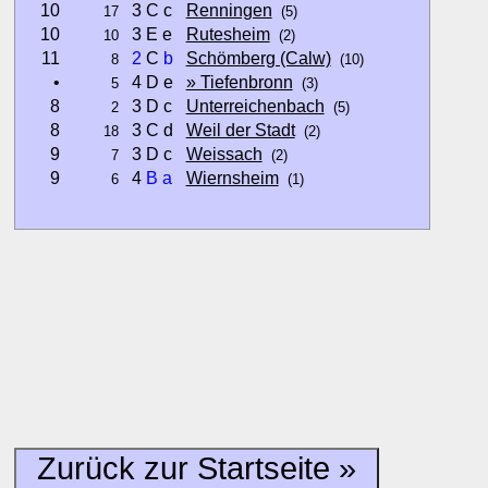
10
3 C c
Renningen
17
(5)
10
3 E e
Rutesheim
10
(2)
11
2
C
b
Schömberg (Calw)
8
(10)
•
4 D e
» Tiefenbronn
5
(3)
8
3 D c
Unterreichenbach
2
(5)
8
3 C d
Weil der Stadt
18
(2)
9
3 D c
Weissach
7
(2)
9
4
B
a
Wiernsheim
6
(1)
Hinweise:
zu b) Kulturelles und touristisches Niveau eines Ortes oder
zu c) Das Familien-Niveau ergibt sich aus kind- und familien
und Unterkunft-Angeboten am Gast-Ort.
Alle Bewertungen haben die aktuell verfügbaren Daten zur
Bewertungen zurzeit noch ohne Lage-Bewertung.
Zurück zur Startseite »