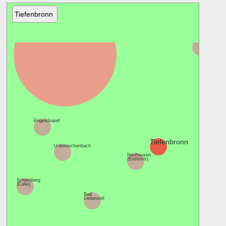
Tiefenbronn
Pforzheim
Wiernsheim
Engelsbrand
Tiefenbronn
Unterreichenbach
Heimsheim
Neuhausen
(Enzkreis)
Schömberg
(Calw)
Bad
Liebenzell
Weil der