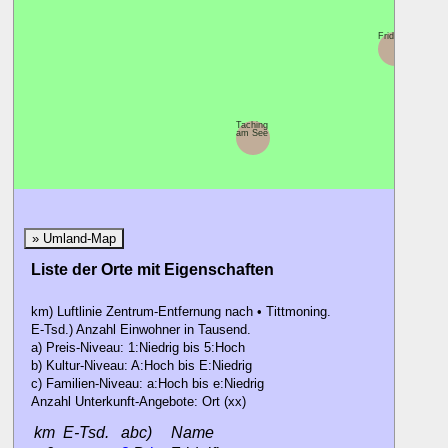
Fridolfing
Taching
am See
» Umland-Map
Liste der Orte mit Eigenschaften
km) Luftlinie Zentrum-Entfernung nach • Tittmoning.
E-Tsd.) Anzahl Einwohner in Tausend.
a) Preis-Niveau: 1:Niedrig bis 5:Hoch
b) Kultur-Niveau: A:Hoch bis E:Niedrig
c) Familien-Niveau: a:Hoch bis e:Niedrig
Anzahl Unterkunft-Angebote: Ort (xx)
km
E-Tsd.
abc)
Name