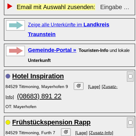
Email mit Auswahl zusenden:
Eingabe ...
Landkreis
Zeige alle Unterkünfte im
Traunstein
Gemeinde-Portal »
Touristen-Info
und lokale
Unterkunft
Hotel Inspiration
84529 Tittmoning, Mayerhofen 9
[Lage]
[Zusatz-
(08683) 891 22
Info]
OT: Mayerhofen
Frühstückspension Rapp
84529 Tittmoning, Furth 7
[Lage]
[Zusatz-Info]