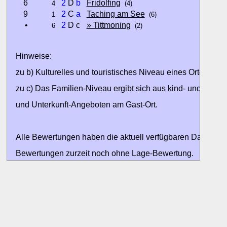
6
2
D
b
Fridolfing
4
(4)
9
2
C
a
Taching am See
1
(6)
•
2
D c
» Tittmoning
6
(2)
Hinweise:
zu b) Kulturelles und touristisches Niveau eines Ortes oder
zu c) Das Familien-Niveau ergibt sich aus kind- und familien
und Unterkunft-Angeboten am Gast-Ort.
Alle Bewertungen haben die aktuell verfügbaren Daten zur
Bewertungen zurzeit noch ohne Lage-Bewertung.