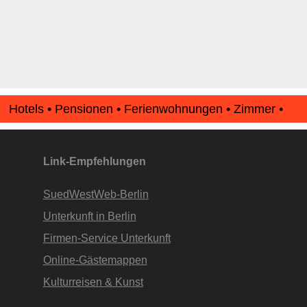
Hotels • Pensionen • Ferienwohnungen • Zimmer •
Apartments • www.Finde-Unterkunft.de
Link-Empfehlungen
SuedWestWeb-Berlin
Unterkunft in Berlin
Firmen-Service Unterkunft
Online-Gästemappen
Kulturreisen & Kunst