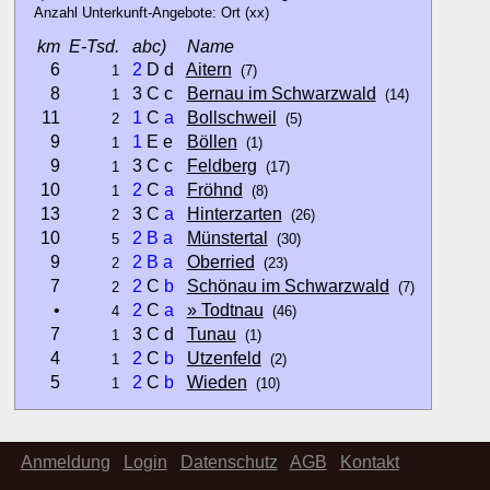
Anzahl Unterkunft-Angebote: Ort (xx)
km
E-Tsd.
abc)
Name
6
2
D d
Aitern
1
(7)
8
3 C c
Bernau im Schwarzwald
1
(14)
11
1
C
a
Bollschweil
2
(5)
9
1
E e
Böllen
1
(1)
9
3 C c
Feldberg
1
(17)
10
2
C
a
Fröhnd
1
(8)
13
3 C
a
Hinterzarten
2
(26)
10
2
B
a
Münstertal
5
(30)
9
2
B
a
Oberried
2
(23)
7
2
C
b
Schönau im Schwarzwald
2
(7)
•
2
C
a
» Todtnau
4
(46)
7
3 C d
Tunau
1
(1)
4
2
C
b
Utzenfeld
1
(2)
5
2
C
b
Wieden
1
(10)
Hinweise:
Anmeldung
Login
Datenschutz
AGB
Kontakt
zu b) Kulturelles und touristisches Niveau eines Ortes oder