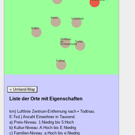
Aitern
Utzenfeld
Böllen
Schönau
im
Tunau
Schwarzwald
Fröhnd
» Umland-Map
Liste der Orte mit Eigenschaften
km) Luftlinie Zentrum-Entfernung nach • Todtnau.
E-Tsd.) Anzahl Einwohner in Tausend.
a) Preis-Niveau: 1:Niedrig bis 5:Hoch
b) Kultur-Niveau: A:Hoch bis E:Niedrig
c) Familien-Niveau: a:Hoch bis e:Niedrig