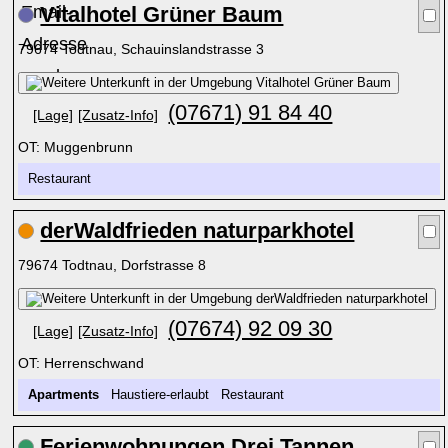
Vitalhotel Grüner Baum
79674 Todtnau, Schauinslandstrasse 3
(07671) 91 84 40
[Lage]
[Zusatz-Info]
OT: Muggenbrunn
Restaurant
derWaldfrieden naturparkhotel
79674 Todtnau, Dorfstrasse 8
(07674) 92 09 30
[Lage]
[Zusatz-Info]
OT: Herrenschwand
Apartments
Haustiere-erlaubt Restaurant
Ferienwohnungen Drei Tannen