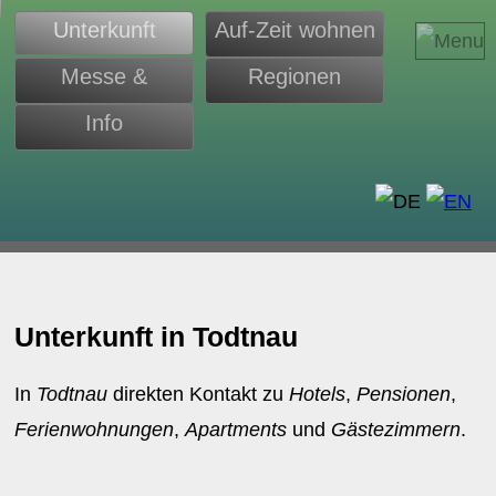
Unterkunft
Auf-Zeit wohnen
Messe &
Regionen
Monteure
Info
d
Unterkunft in Todtnau
In
Todtnau
direkten Kontakt zu
Hotels
,
Pensionen
,
Ferienwohnungen
,
Apartments
und
Gästezimmern
.