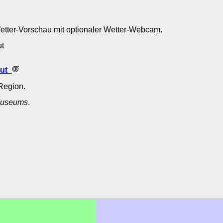
Wetter-Vorschau mit optionaler Wetter-Webcam.
eut
eut
Region.
useums
.