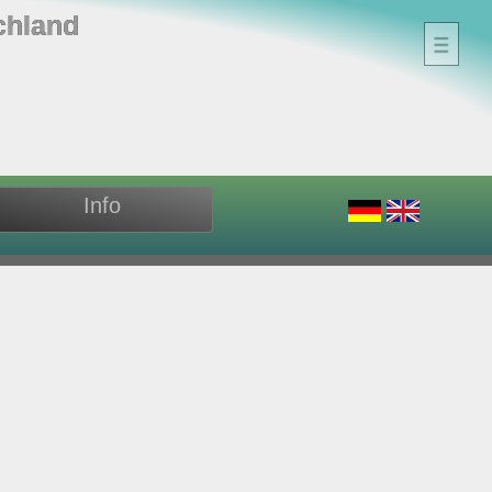
chland
Info