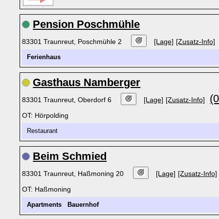
Pension Poschmühle
83301 Traunreut, Poschmühle 2
[Lage]
[Zusatz-Info]
Ferienhaus
Gasthaus Namberger
(
83301 Traunreut, Oberdorf 6
[Lage]
[Zusatz-Info]
OT: Hörpolding
Restaurant
Beim Schmied
83301 Traunreut, Haßmoning 20
[Lage]
[Zusatz-Info]
OT: Haßmoning
Apartments
Bauernhof