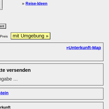
»
Reise-Ideen
ent
mit Umgebung »
Preis
»Unterkunft-Map
kte versenden
ngabe ...
tein
rkunft