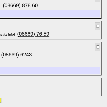
(08669) 878 60
]
(08669) 76 59
usatz-Info]
(08669) 6243
»