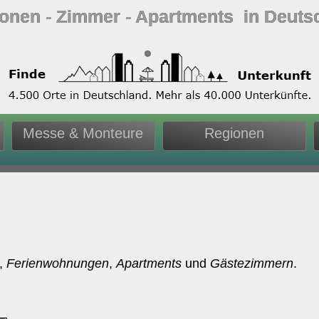
ionen ‐ Zimmer ‐ Apartments in Deuts
Messe & Monteure
Regionen
,
Ferienwohnungen
,
Apartments
und
Gästezimmern
.