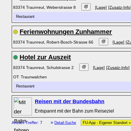
83374 Traunreut, Weberstrasse 8
[Lage]
[Zusatz-Info
Restaurant
Ferienwohnungen Zunhammer
83374 Traunreut, Robert-Bosch-Strasse 66
[Lage]
[Z
Hotel zur Auszeit
83374 Traunreut, Schulstrasse 2
[Lage]
[Zusatz-Info]
OT: Traunwalchen
Restaurant
Reisen mit der Bundesbahn
Entspannt mit der Bahn zum Reiseziel
»
Anzahl Treffer: 7
Detail-Suche
FU-App - Eigener Standort 