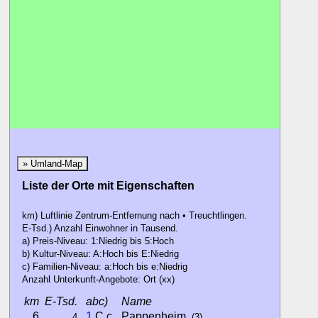
Papp
» Umland-Map
Liste der Orte mit Eigenschaften
km) Luftlinie Zentrum-Entfernung nach • Treuchtlingen.
E-Tsd.) Anzahl Einwohner in Tausend.
a) Preis-Niveau: 1:Niedrig bis 5:Hoch
b) Kultur-Niveau: A:Hoch bis E:Niedrig
c) Familien-Niveau: a:Hoch bis e:Niedrig
Anzahl Unterkunft-Angebote: Ort (xx)
km
E-Tsd.
abc)
Name
6
1
C c
Pappenheim
4
(3)