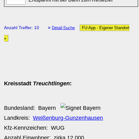
»
Anzahl Treffer: 10
Detail-Suche
FU-App - Eigener Standort
»
Kreisstadt
Treuchtlingen
:
Bundesland:
Bayern
Landkreis:
Weißenburg-Gunzenhausen
Kfz-Kennzeichen:
WUG
Anzahl Einwohner: zirka
12.000