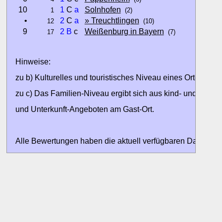
10
1
C
a
Solnhofen
1
(2)
•
2
C
a
» Treuchtlingen
12
(10)
9
2
B
c
Weißenburg in Bayern
17
(7)
Hinweise:
zu b) Kulturelles und touristisches Niveau eines Ortes oder
zu c) Das Familien-Niveau ergibt sich aus kind- und familien
und Unterkunft-Angeboten am Gast-Ort.
Alle Bewertungen haben die aktuell verfügbaren Daten zur
Bewertungen zurzeit noch ohne Lage-Bewertung.