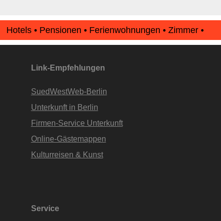
Hotels • Pensionen • Ferienwohnungen • Zimmer •
Apartments • www.Finde-Unterkunft.de
Link-Empfehlungen
SuedWestWeb-Berlin
Unterkunft in Berlin
Firmen-Service Unterkunft
Online-Gästemappen
Kulturreisen & Kunst
Service