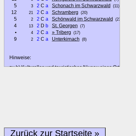
5
2
C
a
Schonach im Schwarzwald
3
(11)
12
2
C
a
Schramberg
21
(20)
5
2
C
a
Schönwald im Schwarzwald
2
(23)
4
2
D
b
St. Georgen
13
(7)
•
2
C
a
» Triberg
4
(17)
9
2
C
a
Unterkirnach
2
(8)
Hinweise:
zu b) Kulturelles und touristisches Niveau eines Ortes oder
zu c) Das Familien-Niveau ergibt sich aus kind- und familien
und Unterkunft-Angeboten am Gast-Ort.
Alle Bewertungen haben die aktuell verfügbaren Daten zur
Bewertungen zurzeit noch ohne Lage-Bewertung.
Zurück zur Startseite »