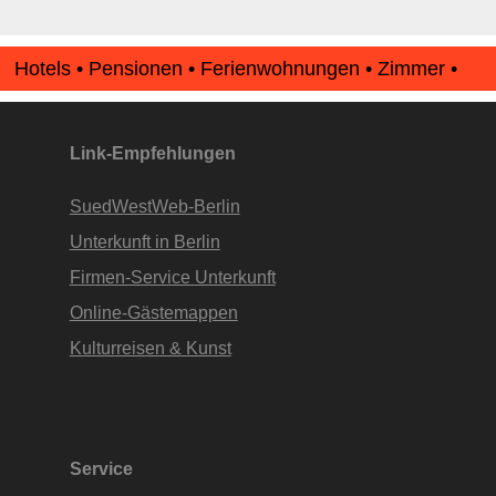
Hotels • Pensionen • Ferienwohnungen • Zimmer •
Apartments • www.Finde-Unterkunft.de
Link-Empfehlungen
SuedWestWeb-Berlin
Unterkunft in Berlin
Firmen-Service Unterkunft
Online-Gästemappen
Kulturreisen & Kunst
Service