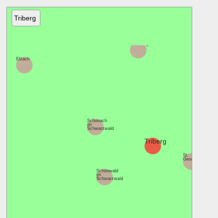
Triberg
Hornberg
Elzach
Schonach
im
Schwarzwald
Triberg
St.
Georgen
Schönwald
im
Schwarzwald