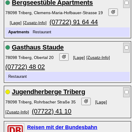
Bergseestüble Apartments
78098 Triberg, Clemens-Maria-Hofbauer-Strasse 19
(07722) 91 64 44
[Lage]
[Zusatz-Info]
Apartments
Restaurant
Gasthaus Staude
78098 Triberg, Obertal 20
[Lage]
[Zusatz-Info]
(07722) 48 02
Restaurant
Jugendherberge Triberg
78098 Triberg, Rohrbacher Straße 35
[Lage]
(07722) 41 10
[Zusatz-Info]
Reisen mit der Bundesbahn