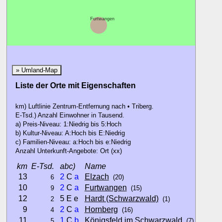
Furtwangen
» Umland-Map
Liste der Orte mit Eigenschaften
km) Luftlinie Zentrum-Entfernung nach • Triberg.
E-Tsd.) Anzahl Einwohner in Tausend.
a) Preis-Niveau: 1:Niedrig bis 5:Hoch
b) Kultur-Niveau: A:Hoch bis E:Niedrig
c) Familien-Niveau: a:Hoch bis e:Niedrig
Anzahl Unterkunft-Angebote: Ort (xx)
km
E-Tsd.
abc)
Name
13
2
C
a
Elzach
6
(20)
10
2
C
a
Furtwangen
9
(15)
12
5 E e
Hardt (Schwarzwald)
2
(1)
9
2
C
a
Hornberg
4
(16)
11
1
C
b
Königsfeld im Schwarzwald
5
(7)