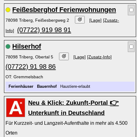
Feißesberghof Ferienwohnungen
78098 Triberg, Feißesbergweg 2
[Lage]
[Zusatz-
(07722) 919 98 91
Info]
Hilserhof
78098 Triberg, Obertal 5
[Lage]
[Zusatz-Info]
(07722) 91 98 86
OT: Gremmelsbach
Ferienhäuser
Bauernhof
Haustiere-erlaubt
👉
Neu & Klick: Zukunft-Portal
Unterkunft in Deutschland
Für Kurzzeit- und Langzeit-Aufenthalte in mehr als 4.500
Orten