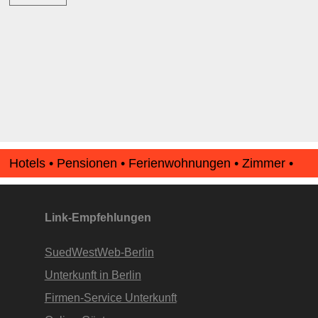
11
1
D c
Welschbillig
2
(2)
12
2
D
a
Wiltingen
1
(2)
Hinweise:
zu b) Kulturelles und touristisches Niveau eines Ortes oder
zu c) Das Familien-Niveau ergibt sich aus kind- und familien
und Unterkunft-Angeboten am Gast-Ort.
Hotels • Pensionen • Ferienwohnungen • Zimmer •
Apartments • www.Finde-Unterkunft.de
Alle Bewertungen haben die aktuell verfügbaren Daten zur
Bewertungen zurzeit noch ohne Lage-Bewertung.
Link-Empfehlungen
SuedWestWeb-Berlin
Unterkunft in Berlin
Firmen-Service Unterkunft