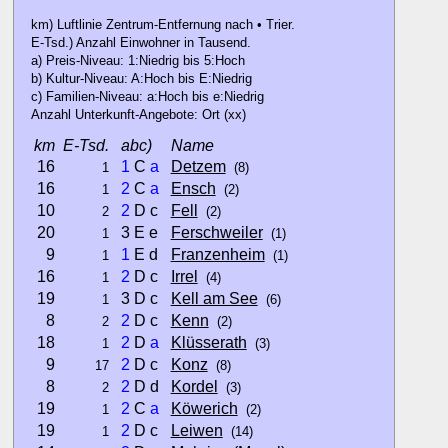
km) Luftlinie Zentrum-Entfernung nach • Trier.
E-Tsd.) Anzahl Einwohner in Tausend.
a) Preis-Niveau: 1:Niedrig bis 5:Hoch
b) Kultur-Niveau: A:Hoch bis E:Niedrig
c) Familien-Niveau: a:Hoch bis e:Niedrig
Anzahl Unterkunft-Angebote: Ort (xx)
km
E-Tsd.
abc)
Name
16
1
C
a
Detzem
1
(8)
16
2
C
a
Ensch
1
(2)
10
2
D c
Fell
2
(2)
20
3 E e
Ferschweiler
1
(1)
9
1
E d
Franzenheim
1
(1)
16
2
D c
Irrel
1
(4)
19
3 D c
Kell am See
1
(6)
8
2
D c
Kenn
2
(2)
18
2
D
a
Klüsserath
1
(3)
9
2
D c
Konz
17
(8)
8
2
D d
Kordel
2
(3)
19
2
C
a
Köwerich
1
(2)
19
2
D c
Leiwen
1
(14)