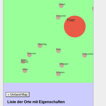
Sch
Newel
Kenn
Trierweiler
Trier
Waldrac
Riv
Oberbillig
Konz
Temmels
Franzenheim
Wellen
(Mosel)
Wiltingen
Nittel
Schoden
» Umland-Map
Liste der Orte mit Eigenschaften