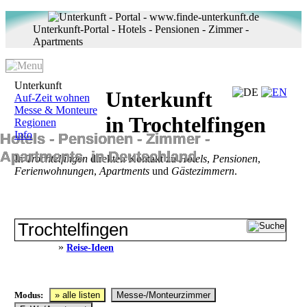
Unterkunft-Portal - Hotels - Pensionen - Zimmer -
Apartments
Unterkunft
Unterkunft
Auf-Zeit wohnen
Messe & Monteure
in Trochtelfingen
Regionen
Info
Hotels ‐ Pensionen ‐ Zimmer ‐
Apartments in Deutschland
In
Trochtelfingen
direkten Kontakt zu
Hotels
,
Pensionen
,
Ferienwohnungen
,
Apartments
und
Gästezimmern
.
»
Reise-Ideen
Modus:
» alle listen
Messe-/Monteurzimmer