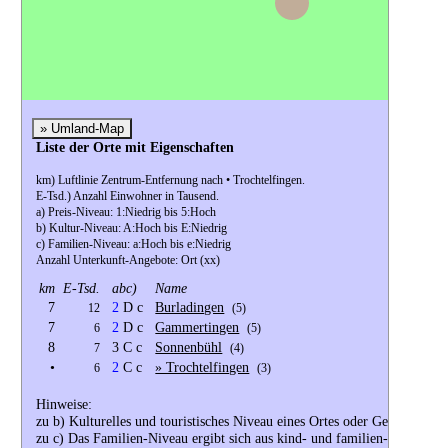
» Umland-Map
Liste der Orte mit Eigenschaften
km) Luftlinie Zentrum-Entfernung nach • Trochtelfingen.
E-Tsd.) Anzahl Einwohner in Tausend.
a) Preis-Niveau: 1:Niedrig bis 5:Hoch
b) Kultur-Niveau: A:Hoch bis E:Niedrig
c) Familien-Niveau: a:Hoch bis e:Niedrig
Anzahl Unterkunft-Angebote: Ort (xx)
km
E-Tsd.
abc)
Name
7
2
D c
Burladingen
12
(5)
7
2
D c
Gammertingen
6
(5)
8
3 C c
Sonnenbühl
7
(4)
•
2
C c
» Trochtelfingen
6
(3)
Hinweise:
zu b) Kulturelles und touristisches Niveau eines Ortes oder Gebiets.
zu c) Das Familien-Niveau ergibt sich aus kind- und familien-orientiert