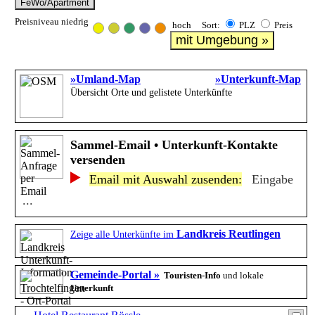
FeWo/Apartment
Preisniveau niedrig
hoch Sort:
PLZ
Preis
mit Umgebung »
»Umland-Map
»Unterkunft-Map
Übersicht Orte und gelistete Unterkünfte
Sammel-Email • Unterkunft-Kontakte
versenden
Email mit Auswahl zusenden:
Eingabe
...
Landkreis Reutlingen
Zeige alle Unterkünfte im
Gemeinde-Portal »
Touristen-Info
und lokale
Unterkunft