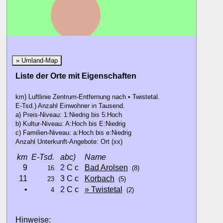
» Umland-Map
Liste der Orte mit Eigenschaften
km) Luftlinie Zentrum-Entfernung nach • Twistetal.
E-Tsd.) Anzahl Einwohner in Tausend.
a) Preis-Niveau: 1:Niedrig bis 5:Hoch
b) Kultur-Niveau: A:Hoch bis E:Niedrig
c) Familien-Niveau: a:Hoch bis e:Niedrig
Anzahl Unterkunft-Angebote: Ort (xx)
km
E-Tsd.
abc)
Name
9
2
C c
Bad Arolsen
16
(8)
11
3 C c
Korbach
23
(5)
•
2
C c
» Twistetal
4
(2)
Hinweise: