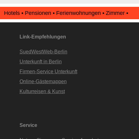
Hotels • Pensionen • Ferienwohnungen • Zimmer •
Apartments • www.Finde-Unterkunft.de
Link-Empfehlungen
SuedWestWeb-Berlin
Unterkunft in Berlin
Firmen-Service Unterkunft
Online-Gästemappen
Kulturreisen & Kunst
Service