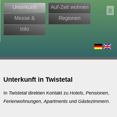
Unterkunft
Auf-Zeit wohnen
Messe &
Regionen
Monteure
Info
d
Unterkunft in Twistetal
In
Twistetal
direkten Kontakt zu
Hotels
,
Pensionen
,
Ferienwohnungen
,
Apartments
und
Gästezimmern
.