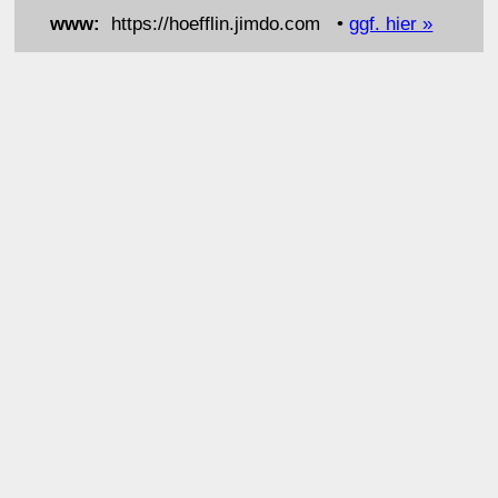
www:
https://hoefflin.jimdo.com •
ggf. hier »