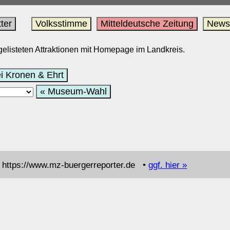
ter
Volksstimme
Mitteldeutsche Zeitung
News
 gelisteten Attraktionen mit Homepage im Landkreis.
i Kronen & Ehrt
« Museum-Wahl
https://www.mz-buergerreporter.de •
ggf. hier »