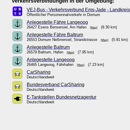
Verkehrsverbindungen in der Umgebung:
VEJ-Bus - Verkehrsverbund Ems-Jade - Landkreis
Öffentlicher Personennahverkehr in Dornum
Anlegestelle Fähre Langeoog
26427 Esens Bensersiel, Am Hafen
(9.30 km)
[Map]
Anlegestelle Fähre Baltrum
26553 Dornum Neßmersiel, Strandstrasse
(5.91 km)
[Map]
Anlegestelle Baltrum
26579 Baltrum, Hafen
(7.95 km)
[Map]
Anlegestelle Langeoog
26465 Langeoog, Fährhafen
(7.23 km)
[Map]
CarSharing
Deutschlandweit
Bundesverband CarSharing
Deutschlandweit
E-Tankstellen Bundesnetzagentur
Deutschlandweit