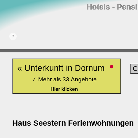
Hotels ‐ Pens
•
« Unterkunft in Dornum
C
✓ Mehr als 33 Angebote
Hier klicken
Haus Seestern Ferienwohnungen