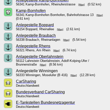
Anlegestelle Kamp-Bornhofen
56341 Kamp-Bornhofen, Rheinuferstrasse
(0.52 km)
[Map]
Kamp-Bornhofen
56341 Kamp-Bornhofen Bornhofen, Bahnhofstrasse 13
[Map]
(0.61 km)
Anlegestelle Boppard
56154 Boppard, Rheinallee
(2.61 km)
[Map]
Anlegestelle Braubach
56338 Braubach, Rheinanlagen
(5.54 km)
[Map]
Anlegestelle Rhens
56321 Rhens, Am Rhein
(6.74 km)
[Map]
Anlagestelle Oberlahnstein
56112 Lahnstein Oberlahnstein, Adolf-Kolping-Ufer /
Brunnenstraße
(8.56 km)
[Map]
Anlegestelle Winningen
56333 Winningen, Moselufer (B 416)
(12.28 km)
[Map]
CarSharing
Deutschlandweit
Bundesverband CarSharing
Deutschlandweit
E-Tankstellen Bundesnetzagentur
Deutschlandweit