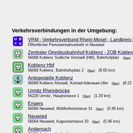
Verkehrsverbindungen in der Umgebung:
VRM - Verkehrsverbund Rhein-Mosel - Landkreis
Öffentlicher Personennahverkehr in Neuwied
Zentraler Omnibusbahnhof Koblenz - ZOB Koble
56068 Koblenz Südliche Vorstadt (Hbf), Bahnhofplatz
(
[Map]
Koblenz Hbf
56068 Koblenz, Bahnhofsplatz 2
(8.65 km)
[Map]
Anlegestelle Koblenz
56068 Koblenz Altstadt, Konrad-Adenauer-Ufer
(8.22 
[Map]
Urmitz Rheinbrücke
56220 Urmitz, Hauptstrasse 1
(1.20 km)
[Map]
Engers
56566 Neuwied, Mühlhofenstrasse 31
(0.45 km)
[Map]
Neuwied
56564 Neuwied, Augustastrasse 33
(5.06 km)
[Map]
Andernach