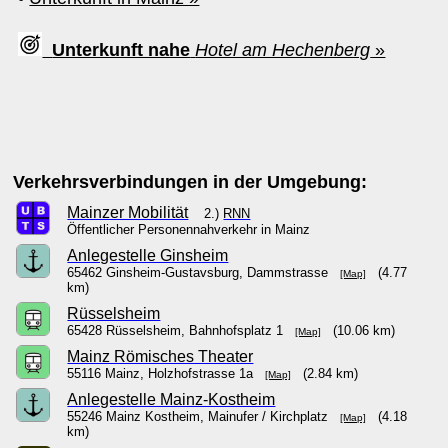
Unterkunft nahe
Hotel am Hechenberg
»
Verkehrsverbindungen in der Umgebung:
Mainzer Mobilität
2.)
RNN
Öffentlicher Personennahverkehr in Mainz
Anlegestelle Ginsheim
65462 Ginsheim-Gustavsburg, Dammstrasse
(4.77
[Map]
km)
Rüsselsheim
65428 Rüsselsheim, Bahnhofsplatz 1
(10.06 km)
[Map]
Mainz Römisches Theater
55116 Mainz, Holzhofstrasse 1a
(2.84 km)
[Map]
Anlegestelle Mainz-Kostheim
55246 Mainz Kostheim, Mainufer / Kirchplatz
(4.18
[Map]
km)