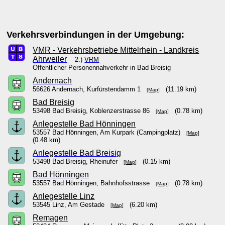
Verkehrsverbindungen in der Umgebung:
VMR - Verkehrsbetriebe Mittelrhein - Landkreis
Ahrweiler
2.)
VRM
Öffentlicher Personennahverkehr in Bad Breisig
Andernach
56626 Andernach, Kurfürstendamm 1
(11.19 km)
[Map]
Bad Breisig
53498 Bad Breisig, Koblenzerstrasse 86
(0.78 km)
[Map]
Anlegestelle Bad Hönningen
53557 Bad Hönningen, Am Kurpark (Campingplatz)
[Map]
(0.48 km)
Anlegestelle Bad Breisig
53498 Bad Breisig, Rheinufer
(0.15 km)
[Map]
Bad Hönningen
53557 Bad Hönningen, Bahnhofsstrasse
(0.78 km)
[Map]
Anlegestelle Linz
53545 Linz, Am Gestade
(6.20 km)
[Map]
Remagen