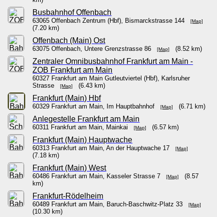
Busbahnhof Offenbach
63065 Offenbach Zentrum (Hbf), Bismarckstrasse 144
[Map]
(7.20 km)
Offenbach (Main) Ost
63075 Offenbach, Untere Grenzstrasse 86
(8.52 km)
[Map]
Zentraler Omnibusbahnhof Frankfurt am Main -
ZOB Frankfurt am Main
60327 Frankfurt am Main Gutleutviertel (Hbf), Karlsruher
Strasse
(6.43 km)
[Map]
Frankfurt (Main) Hbf
60329 Frankfurt am Main, Im Hauptbahnhof
(6.71 km)
[Map]
Anlegestelle Frankfurt am Main
60311 Frankfurt am Main, Mainkai
(6.57 km)
[Map]
Frankfurt (Main) Hauptwache
60313 Frankfurt am Main, An der Hauptwache 17
[Map]
(7.18 km)
Frankfurt (Main) West
60486 Frankfurt am Main, Kasseler Strasse 7
(8.57
[Map]
km)
Frankfurt-Rödelheim
60489 Frankfurt am Main, Baruch-Baschwitz-Platz 33
[Map]
(10.30 km)