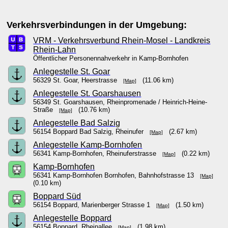
Verkehrsverbindungen in der Umgebung:
VRM - Verkehrsverbund Rhein-Mosel - Landkreis
Rhein-Lahn
Öffentlicher Personennahverkehr in Kamp-Bornhofen
Anlegestelle St. Goar
56329 St. Goar, Heerstrasse
(11.06 km)
[Map]
Anlegestelle St. Goarshausen
56349 St. Goarshausen, Rheinpromenade / Heinrich-Heine-
Straße
(10.76 km)
[Map]
Anlegestelle Bad Salzig
56154 Boppard Bad Salzig, Rheinufer
(2.67 km)
[Map]
Anlegestelle Kamp-Bornhofen
56341 Kamp-Bornhofen, Rheinuferstrasse
(0.22 km)
[Map]
Kamp-Bornhofen
56341 Kamp-Bornhofen Bornhofen, Bahnhofstrasse 13
[Map]
(0.10 km)
Boppard Süd
56154 Boppard, Marienberger Strasse 1
(1.50 km)
[Map]
Anlegestelle Boppard
56154 Boppard, Rheinallee
(1.98 km)
[Map]