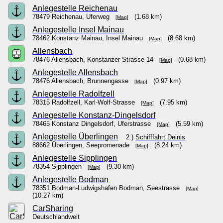
Anlegestelle Reichenau
78479 Reichenau, Uferweg
(1.68 km)
[Map]
Anlegestelle Insel Mainau
78462 Konstanz Mainau, Insel Mainau
(8.68 km)
[Map]
Allensbach
78476 Allensbach, Konstanzer Strasse 14
(0.68 km)
[Map]
Anlegestelle Allensbach
78476 Allensbach, Brunnengasse
(0.97 km)
[Map]
Anlegestelle Radolfzell
78315 Radolfzell, Karl-Wolf-Strasse
(7.95 km)
[Map]
Anlegestelle Konstanz-Dingelsdorf
78465 Konstanz Dingelsdorf, Uferstrasse
(5.59 km)
[Map]
Anlegestelle Überlingen
2.)
Schifffahrt Deinis
88662 Überlingen, Seepromenade
(8.24 km)
[Map]
Anlegestelle Sipplingen
78354 Sipplingen
(9.30 km)
[Map]
Anlegestelle Bodman
78351 Bodman-Ludwigshafen Bodman, Seestrasse
[Map]
(10.27 km)
CarSharing
Deutschlandweit