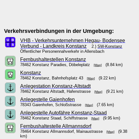
Verkehrsverbindungen in der Umgebung:
VHB - Verkehrsunternehmen Hegau- Bodensee
Verbund - Landkreis Konstanz
2.)
SW-Konstanz
Öffentlicher Personennahverkehr in Allensbach
Fernbushaltestellen Konstanz
78462 Konstanz Paradies, Döbeleplatz
(8.84 km)
[Map]
Konstanz
78462 Konstanz, Bahnhofsplatz 43
(9.22 km)
[Map]
Anlegestation Konstanz-Altstadt
78462 Konstanz Altstadt, Hafenstrasse
(9.21 km)
[Map]
Anlegestelle Gaienhofen
78343 Gaienhofen, Schloßstrasse
(7.65 km)
[Map]
Anlegestelle Autofähre Konstanz-Staad
78462 Konstanz Staad, Schiffstrasse
(9.95 km)
[Map]
Fernbushaltestelle Allmannsdorf
78464 Konstanz Allmannsdorf, Mainaustrasse
(9.38
[Map]
km)